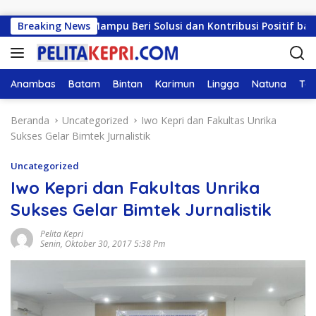
Langsung ke konten
H: Harus Mampu Beri Solusi dan Kontribusi Positif bagi Mas
Breaking News
Anambas
Batam
Bintan
Karimun
Lingga
Natuna
Tan
Beranda
Uncategorized
Iwo Kepri dan Fakultas Unrika
Sukses Gelar Bimtek Jurnalistik
Uncategorized
Iwo Kepri dan Fakultas Unrika
Sukses Gelar Bimtek Jurnalistik
Pelita Kepri
Senin, Oktober 30, 2017 5:38 Pm