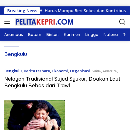
Langsung ke konten
siswa KKN UMRAH: Harus Mampu Beri Solusi dan Kontribusi Po
Breaking News
Anambas
Batam
Bintan
Karimun
Lingga
Natuna
Tan
Bengkulu
Bengkulu
,
Berita terbaru
,
Ekonomi
,
Organisasi
Sabtu, Maret 10,
2018 8:56 Am
Nelayan Tradisional Sujud Syukur, Doakan Laut
Bengkulu Bebas dari Trawl