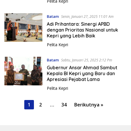
Pelita Kepri
Batam
Senin, Januari 27, 2025 11:01 Am
Adi Prihantara: Sinergi APBD
dengan Prioritas Nasional untuk
Kepri yang Lebih Baik
Pelita Kepri
Batam
Sabtu, Januari 25, 2025 2:12 Pm
Gubernur Ansar Ahmad Sambut
Kepala BI Kepri yang Baru dan
Apresiasi Pejabat Lama
Pelita Kepri
P
1
2
…
34
Berikutnya »
a
g
i