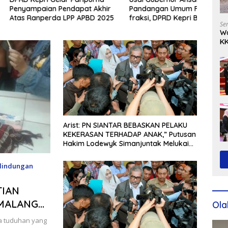
aian Pendapat Akhir
Pandangan Umum Fraksi-
Jawa
nperda LPP APBD 2025
fraksi, DPRD Kepri Bentuk
Pand
Se
Pansus Ranperda
Ranp
Wa
Penyelenggaraan Peternakan
Milik
KK
dan Kesehatan Hewan
Ko
Arist: PN SIANTAR BEBASKAN PELAKU
KEKERASAN TERHADAP ANAK,” Putusan
Hakim Lodewyk Simanjuntak Melukai
dan Mencederai Hak Anak”.
lindungan
TIAN
 MALANG
Ola
la tuduhan yang