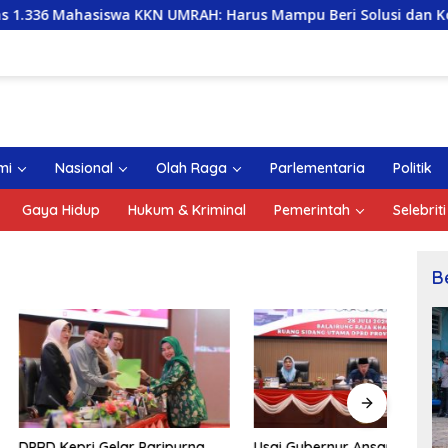
 KKN UMRAH: Harus Mampu Beri Solusi dan Kontribusi Positif 
mi
Nasional
Olah Raga
Parlementaria
Politik
Gaya Hidup
Hukum & Kriminal
Pemerintah
Selebriti
B
ri Gelar Paripurna
Usai Gubernur Ansar Tanggapi
DPRD 