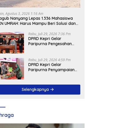
ban Pemprov Atas
Dorong Pemerintah
P
um Fraksi Terhadap
Moratorium Izin Perkebunan
P
nin, Agustus 3, 2026 1:16 Am
erda Pengelolaan Barang
Sawit dan Tambang di Lingga
gub Nanyang Lepas 1.336 Mahasiswa
 Daerah
N UMRAH: Harus Mampu Beri Solusi dan
ntribusi Positif bagi Masyarakat
Rabu, Juli 29, 2026 7:36 Pm
DPRD Kepri Gelar
Paripurna Pengesahan
Ranperda
Pertanggungjawaban
APBD 2025, Sejumlah
Rabu, Juli 29, 2026 4:59 Pm
Rekomendasi Strategis
DPRD Kepri Gelar
Disampaikan
Paripurna Penyampaian
Pendapat Akhir Atas
Ranperda LPP APBD 2025
Selengkapnya
hraga