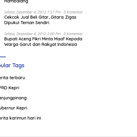
Hambalang
Selasa, Desember 4, 2012 1:57 Pm
0 Komentar
Cekcok Jual Beli Gitar, Gitaris Zigas
Dipukul Teman Sendiri
Selasa, Desember 4, 2012 2:00 Pm
0 Komentar
Bupati Aceng Fikri Minta Maaf Kepada
Warga Garut dan Rakyat Indonesia
ular Tags
erita terbaru
PRD Kepri
anjungpinang
ubernur Kepri
erita karimun hari ini