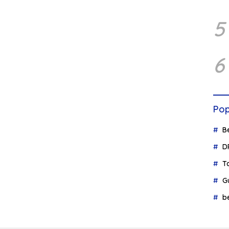
5
6
Pop
B
D
T
G
b