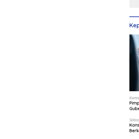
Kep
Kamis
Pimp
Gube
Best
Selas
Kons
Berk
Terp