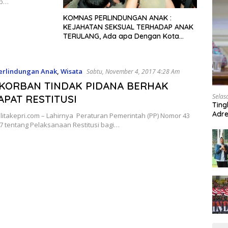
ap…
KOMNAS PERLINDUNGAN ANAK :
KEJAHATAN SEKSUAL TERHADAP ANAK
TERULANG, Ada apa Dengan Kota
Sorong?
erlindungan Anak
,
Wisata
Sabtu, November 4, 2017 4:28 Am
KORBAN TINDAK PIDANA BERHAK
Selas
PAT RESTITUSI
Ting
Adre
elitakepri.com – Lahirnya Peraturan Pemerintah (PP) Nomor 43
Roa
7 tentang Pelaksanaan Restitusi bagi…