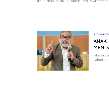
diputuskan Hakim PN Siantar Fitra Dewi terhad
Komnas P
ANAK 
MENDA
Jakarta, p
Tahun 201