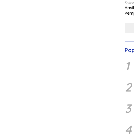
Selas
Hasi
Pemp
Digit
Pop
1
2
3
4