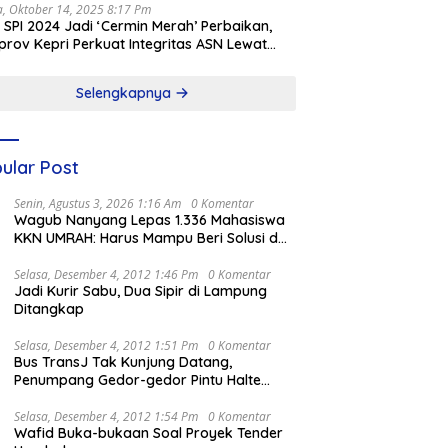
a, Oktober 14, 2025 8:17 Pm
l SPI 2024 Jadi ‘Cermin Merah’ Perbaikan,
rov Kepri Perkuat Integritas ASN Lewat
alisasi
Selengkapnya
ular Post
Senin, Agustus 3, 2026 1:16 Am
0 Komentar
Wagub Nanyang Lepas 1.336 Mahasiswa
KKN UMRAH: Harus Mampu Beri Solusi dan
Kontribusi Positif bagi Masyarakat
Selasa, Desember 4, 2012 1:46 Pm
0 Komentar
Jadi Kurir Sabu, Dua Sipir di Lampung
Ditangkap
Selasa, Desember 4, 2012 1:51 Pm
0 Komentar
Bus TransJ Tak Kunjung Datang,
Penumpang Gedor-gedor Pintu Halte
Harmoni
Selasa, Desember 4, 2012 1:54 Pm
0 Komentar
Wafid Buka-bukaan Soal Proyek Tender