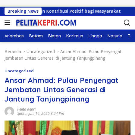
Langsung ke konten
i Solusi dan Kontribusi Positif bagi Masyarakat
Breaking News
DPR
Anambas
Batam
Bintan
Karimun
Lingga
Natuna
Tan
Beranda
Uncategorized
Ansar Ahmad: Pulau Penyengat
Jembatan Lintas Generasi di Jantung Tanjungpinang
Uncategorized
Ansar Ahmad: Pulau Penyengat
Jembatan Lintas Generasi di
Jantung Tanjungpinang
Pelita Kepri
Sabtu, Juni 14, 2025 3:24 Pm