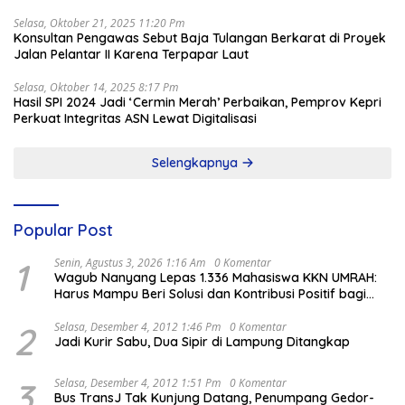
Selasa, Oktober 21, 2025 11:20 Pm
Konsultan Pengawas Sebut Baja Tulangan Berkarat di Proyek
Jalan Pelantar II Karena Terpapar Laut
Selasa, Oktober 14, 2025 8:17 Pm
Hasil SPI 2024 Jadi ‘Cermin Merah’ Perbaikan, Pemprov Kepri
Perkuat Integritas ASN Lewat Digitalisasi
Selengkapnya
Popular Post
1
Senin, Agustus 3, 2026 1:16 Am
0 Komentar
Wagub Nanyang Lepas 1.336 Mahasiswa KKN UMRAH:
Harus Mampu Beri Solusi dan Kontribusi Positif bagi
Masyarakat
2
Selasa, Desember 4, 2012 1:46 Pm
0 Komentar
Jadi Kurir Sabu, Dua Sipir di Lampung Ditangkap
3
Selasa, Desember 4, 2012 1:51 Pm
0 Komentar
Bus TransJ Tak Kunjung Datang, Penumpang Gedor-