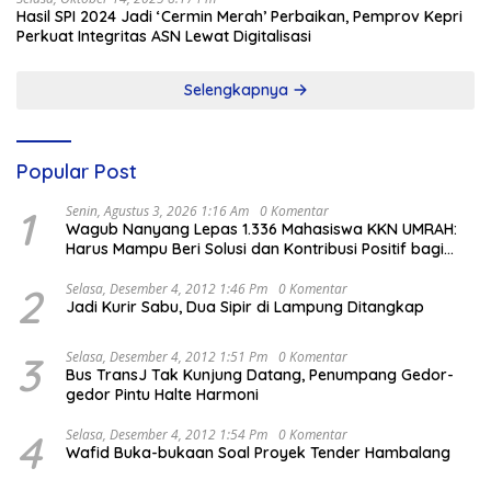
Hasil SPI 2024 Jadi ‘Cermin Merah’ Perbaikan, Pemprov Kepri
Perkuat Integritas ASN Lewat Digitalisasi
Selengkapnya
Popular Post
1
Senin, Agustus 3, 2026 1:16 Am
0 Komentar
Wagub Nanyang Lepas 1.336 Mahasiswa KKN UMRAH:
Harus Mampu Beri Solusi dan Kontribusi Positif bagi
Masyarakat
2
Selasa, Desember 4, 2012 1:46 Pm
0 Komentar
Jadi Kurir Sabu, Dua Sipir di Lampung Ditangkap
3
Selasa, Desember 4, 2012 1:51 Pm
0 Komentar
Bus TransJ Tak Kunjung Datang, Penumpang Gedor-
gedor Pintu Halte Harmoni
4
Selasa, Desember 4, 2012 1:54 Pm
0 Komentar
Wafid Buka-bukaan Soal Proyek Tender Hambalang