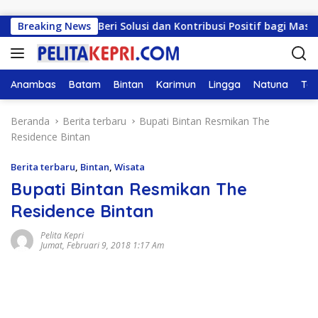
Langsung ke konten
rus Mampu Beri Solusi dan Kontribusi Positif bagi Masyarak
Breaking News
Anambas
Batam
Bintan
Karimun
Lingga
Natuna
Tan
Beranda
Berita terbaru
Bupati Bintan Resmikan The
Residence Bintan
Berita terbaru
,
Bintan
,
Wisata
Bupati Bintan Resmikan The
Residence Bintan
Pelita Kepri
Jumat, Februari 9, 2018 1:17 Am