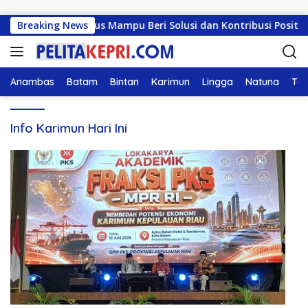
Langsung ke konten
KN UMRAH: Harus Mampu Beri Solusi dan Kontribusi Positif ba
Breaking News
Anambas
Batam
Bintan
Karimun
Lingga
Natuna
Tan
Info Karimun Hari Ini