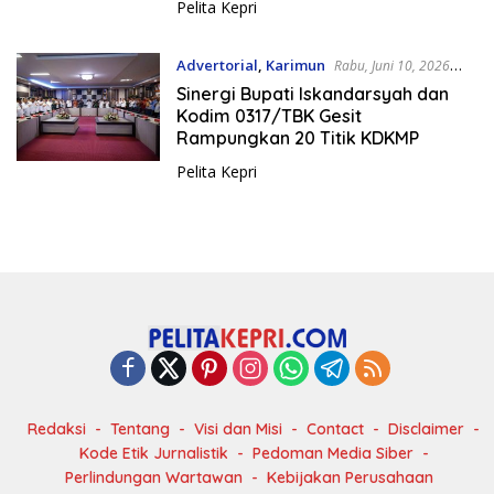
Pelita Kepri
Advertorial
,
Karimun
Rabu, Juni 10, 2026
10:00 Pm
Sinergi Bupati Iskandarsyah dan
Kodim 0317/TBK Gesit
Rampungkan 20 Titik KDKMP
Pelita Kepri
Redaksi
Tentang
Visi dan Misi
Contact
Disclaimer
Kode Etik Jurnalistik
Pedoman Media Siber
Perlindungan Wartawan
Kebijakan Perusahaan