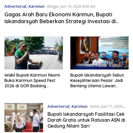
Advertorial
,
Karimun
Minggu, Juni 14, 2026 8:00 Am
Gagas Arah Baru Ekonomi Karimun, Bupati
Iskandarsyah Beberkan Strategi Investasi di
Jalur Selat Malaka
Wakil Bupati Karimun Resmi
Bupati Iskandarsyah Sebut
Buka Karimun Speed Fest
Kesejahteraan Pesisir Jadi
2026 di GOR Badang
Benteng Utama Lawan
Perkasa
Narkoba
Advertorial
,
Karimun
Kamis, Juni 11, 2026
2:56 Pm
Bupati Iskandarsyah Fasilitasi Cek
Darah Gratis untuk Ratusan ASN di
Gedung Nilam Sari