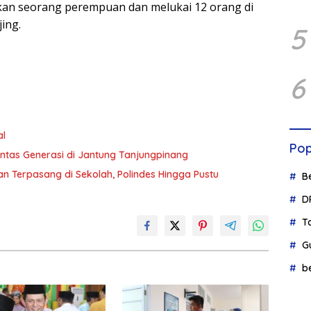
an seorang perempuan dan melukai 12 orang di
jing.
5
6
al
Pop
ntas Generasi di Jantung Tanjungpinang
n Terpasang di Sekolah, Polindes Hingga Pustu
B
D
T
G
b