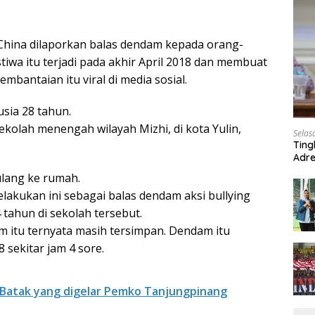
 China dilaporkan balas dendam kepada orang-
iwa itu terjadi pada akhir April 2018 dan membuat
mbantaian itu viral di media sosial.
sia 28 tahun.
 sekolah menengah wilayah Mizhi, di kota Yulin,
Selas
Ting
Adre
Roa
ulang ke rumah.
elakukan ini sebagai balas dendam aksi bullying
 tahun di sekolah tersebut.
m itu ternyata masih tersimpan. Dendam itu
 sekitar jam 4 sore.
 Batak yang digelar Pemko Tanjungpinang