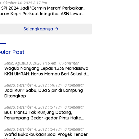
a, Oktober 14, 2025 8:17 Pm
l SPI 2024 Jadi ‘Cermin Merah’ Perbaikan,
rov Kepri Perkuat Integritas ASN Lewat
alisasi
Selengkapnya
ular Post
Senin, Agustus 3, 2026 1:16 Am
0 Komentar
Wagub Nanyang Lepas 1.336 Mahasiswa
KKN UMRAH: Harus Mampu Beri Solusi dan
Kontribusi Positif bagi Masyarakat
Selasa, Desember 4, 2012 1:46 Pm
0 Komentar
Jadi Kurir Sabu, Dua Sipir di Lampung
Ditangkap
Selasa, Desember 4, 2012 1:51 Pm
0 Komentar
Bus TransJ Tak Kunjung Datang,
Penumpang Gedor-gedor Pintu Halte
Harmoni
Selasa, Desember 4, 2012 1:54 Pm
0 Komentar
Wafid Buka-bukaan Soal Proyek Tender