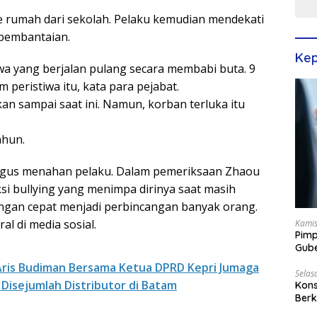
ke rumah dari sekolah. Pelaku kemudian mendekati
 pembantaian.
Kep
wa yang berjalan pulang secara membabi buta. 9
m peristiwa itu, kata para pejabat.
n sampai saat ini. Namun, korban terluka itu
ahun.
ligus menahan pelaku. Dalam pemeriksaan Zhaou
si bullying yang menimpa dirinya saat masih
dengan cepat menjadi perbincangan banyak orang.
ral di media sosial.
Kamis
Pimp
Gube
Best
l Aris Budiman Bersama Ketua DPRD Kepri Jumaga
Selas
Disejumlah Distributor di Batam
Kons
Berk
Terp