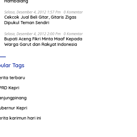
Hambalang
Selasa, Desember 4, 2012 1:57 Pm
0 Komentar
Cekcok Jual Beli Gitar, Gitaris Zigas
Dipukul Teman Sendiri
Selasa, Desember 4, 2012 2:00 Pm
0 Komentar
Bupati Aceng Fikri Minta Maaf Kepada
Warga Garut dan Rakyat Indonesia
ular Tags
erita terbaru
PRD Kepri
anjungpinang
ubernur Kepri
erita karimun hari ini