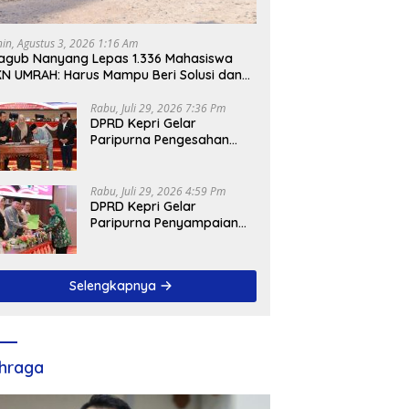
nin, Agustus 3, 2026 1:16 Am
gub Nanyang Lepas 1.336 Mahasiswa
N UMRAH: Harus Mampu Beri Solusi dan
ntribusi Positif bagi Masyarakat
Rabu, Juli 29, 2026 7:36 Pm
DPRD Kepri Gelar
Paripurna Pengesahan
Ranperda
Pertanggungjawaban
APBD 2025, Sejumlah
Rabu, Juli 29, 2026 4:59 Pm
Rekomendasi Strategis
DPRD Kepri Gelar
Disampaikan
Paripurna Penyampaian
Pendapat Akhir Atas
Ranperda LPP APBD 2025
Selengkapnya
hraga