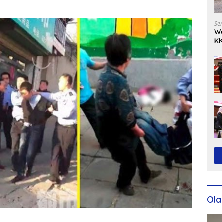
Se
Wa
KK
Ko
Ola