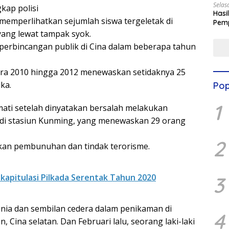
Selas
kap polisi
Hasi
 memperlihatkan sejumlah siswa tergeletak di
Pemp
Digit
yang lewat tampak syok.
perbincangan publik di Cina dalam beberapa tahun
tara 2010 hingga 2012 menewaskan setidaknya 25
ka.
Pop
1
ati setelah dinyatakan bersalah melakukan
 di stasiun Kunming, yang menewaskan 29 orang
2
kan pembunuhan dan tindak terorisme.
kapitulasi Pilkada Serentak Tahun 2020
3
unia dan sembilan cedera dalam penikaman di
4
 Cina selatan. Dan Februari lalu, seorang laki-laki