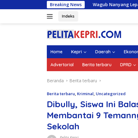
Langsung
Breaking News
Wagub Nanyang Lepas 1.336 Mahasi
ke
konten
Indeks
Home
Kepri
Daerah
Ekono
Advertorial
Berita terbaru
DPRD
Beranda
Berita terbaru
Berita terbaru
,
Kriminal
,
Uncategorized
Dibully, Siswa Ini Ba
Membantai 9 Temann
Sekolah
Pelita Kepri