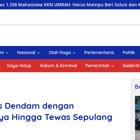
swa KKN UMRAH: Harus Mampu Beri Solusi dan Kontribusi Posit
mi
Nasional
Olah Raga
Parlementaria
Politik
Gaya Hidup
Hukum & Kriminal
Pemerintah
Selebriti
B
las Dendam dengan
ya Hingga Tewas Sepulang