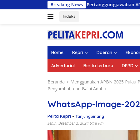
Langsung
Pengesahan Ranperda Pertanggungjawaban APBD 2025, Sejumlah
Breaking News
ke
konten
Indeks
Home
Kepri
Daerah
Ekono
Advertorial
Berita terbaru
DPRD
Beranda
Menggunakan APBN 2025 Pulau Pen
Penyambut, dan Balai Adat
WhatsApp-Image-2024-
Pelita Kepri
-
Tanjungpinang
Senin, Desember 2, 2024 6:18 Pm