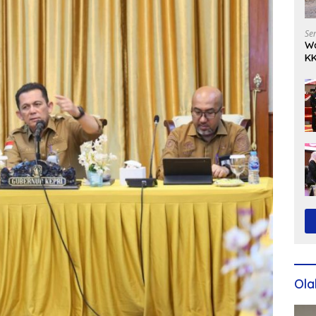
Se
Wa
KK
Ko
Ola