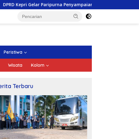
 Paripurna Penyampaian Pendapat Akhir Atas Ranperda LPP APB
Peristiwa
Wisata
Kolom
erita Terbaru