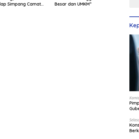
Besar dan UMKM”
ulap Simpang Camat
tari Jadi Rapi
Kep
Kamis
Pimp
Gube
Best
Selas
Kons
Berk
Terp