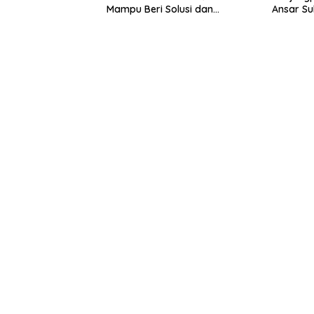
Mampu Beri Solusi dan
Ansar S
Kontribusi Positif bagi
Bukit Bes
Masyarakat