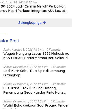
a, Oktober 14, 2025 8:17 Pm
l SPI 2024 Jadi ‘Cermin Merah’ Perbaikan,
rov Kepri Perkuat Integritas ASN Lewat
alisasi
Selengkapnya
ular Post
Senin, Agustus 3, 2026 1:16 Am
0 Komentar
Wagub Nanyang Lepas 1.336 Mahasiswa
KKN UMRAH: Harus Mampu Beri Solusi dan
Kontribusi Positif bagi Masyarakat
Selasa, Desember 4, 2012 1:46 Pm
0 Komentar
Jadi Kurir Sabu, Dua Sipir di Lampung
Ditangkap
Selasa, Desember 4, 2012 1:51 Pm
0 Komentar
Bus TransJ Tak Kunjung Datang,
Penumpang Gedor-gedor Pintu Halte
Harmoni
Selasa, Desember 4, 2012 1:54 Pm
0 Komentar
Wafid Buka-bukaan Soal Proyek Tender