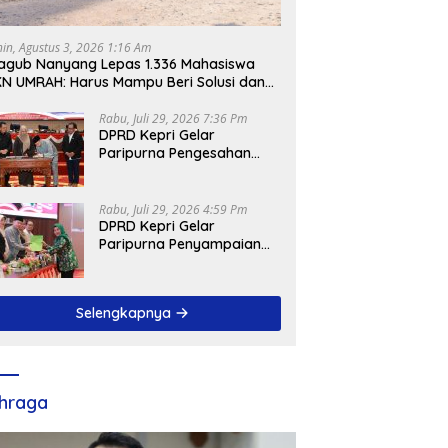
nin, Agustus 3, 2026 1:16 Am
gub Nanyang Lepas 1.336 Mahasiswa
N UMRAH: Harus Mampu Beri Solusi dan
ntribusi Positif bagi Masyarakat
Rabu, Juli 29, 2026 7:36 Pm
DPRD Kepri Gelar
Paripurna Pengesahan
Ranperda
Pertanggungjawaban
APBD 2025, Sejumlah
Rabu, Juli 29, 2026 4:59 Pm
Rekomendasi Strategis
DPRD Kepri Gelar
Disampaikan
Paripurna Penyampaian
Pendapat Akhir Atas
Ranperda LPP APBD 2025
Selengkapnya
hraga