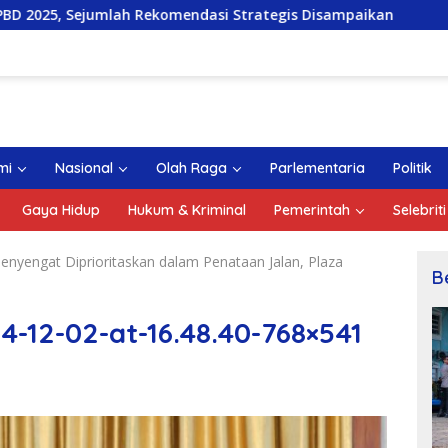
 Rekomendasi Strategis Disampaikan
DPRD Kepri Gelar
mi
Nasional
Olah Raga
Parlementaria
Politik
Gaya Hidup
Hukum & Kriminal
Pemerintah
Selebriti
yengat Diprioritaskan dalam Penataan Jalan, Plaza
B
12-02-at-16.48.40-768×541