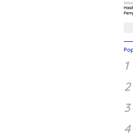
Selas
Hasi
Pemp
Digit
Pop
1
2
3
4