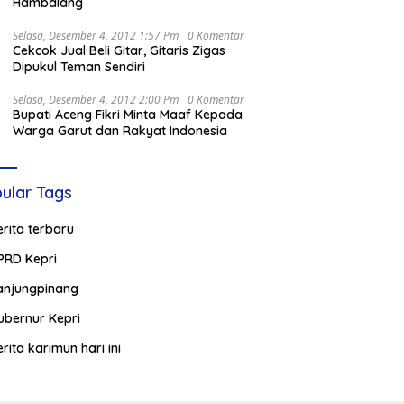
Hambalang
Selasa, Desember 4, 2012 1:57 Pm
0 Komentar
Cekcok Jual Beli Gitar, Gitaris Zigas
Dipukul Teman Sendiri
Selasa, Desember 4, 2012 2:00 Pm
0 Komentar
Bupati Aceng Fikri Minta Maaf Kepada
Warga Garut dan Rakyat Indonesia
ular Tags
erita terbaru
PRD Kepri
anjungpinang
ubernur Kepri
erita karimun hari ini