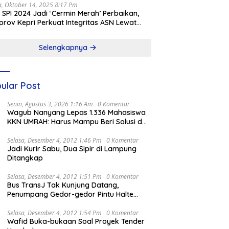
a, Oktober 14, 2025 8:17 Pm
l SPI 2024 Jadi ‘Cermin Merah’ Perbaikan,
rov Kepri Perkuat Integritas ASN Lewat
alisasi
Selengkapnya
ular Post
Senin, Agustus 3, 2026 1:16 Am
0 Komentar
Wagub Nanyang Lepas 1.336 Mahasiswa
KKN UMRAH: Harus Mampu Beri Solusi dan
Kontribusi Positif bagi Masyarakat
Selasa, Desember 4, 2012 1:46 Pm
0 Komentar
Jadi Kurir Sabu, Dua Sipir di Lampung
Ditangkap
Selasa, Desember 4, 2012 1:51 Pm
0 Komentar
Bus TransJ Tak Kunjung Datang,
Penumpang Gedor-gedor Pintu Halte
Harmoni
Selasa, Desember 4, 2012 1:54 Pm
0 Komentar
Wafid Buka-bukaan Soal Proyek Tender