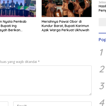
Selas
Hasi
Pemp
Digit
n Nyata Pemkab
Meriahnya Pawai Obor di
 Bupati Ing
Kundur Barat, Bupati Karimun
syah Berikan
Ajak Warga Perkuat Ukhuwah
ngan BPJS
kerjaan untuk Guru
Pop
gga Petugas DKM
1
Ruas yang wajib ditandai
*
2
3
4