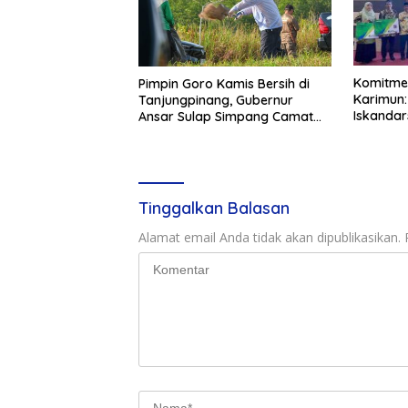
Komitme
Pimpin Goro Kamis Bersih di
Karimun:
Tanjungpinang, Gubernur
Iskandar
Ansar Sulap Simpang Camat
Perlindu
Bukit Bestari Jadi Rapi
Ketenaga
TPQ hin
Tinggalkan Balasan
Alamat email Anda tidak akan dipublikasikan.