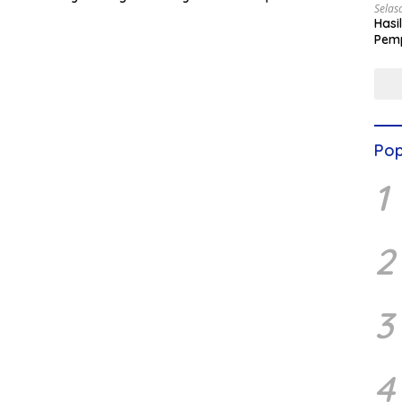
Selas
Hasi
Pemp
Digit
Pop
1
2
3
4