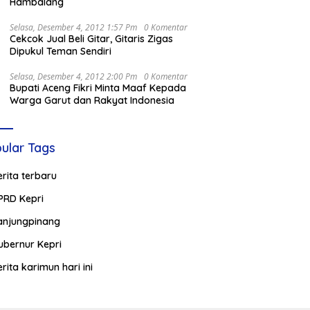
Hambalang
Selasa, Desember 4, 2012 1:57 Pm
0 Komentar
Cekcok Jual Beli Gitar, Gitaris Zigas
Dipukul Teman Sendiri
Selasa, Desember 4, 2012 2:00 Pm
0 Komentar
Bupati Aceng Fikri Minta Maaf Kepada
Warga Garut dan Rakyat Indonesia
ular Tags
erita terbaru
PRD Kepri
anjungpinang
ubernur Kepri
erita karimun hari ini