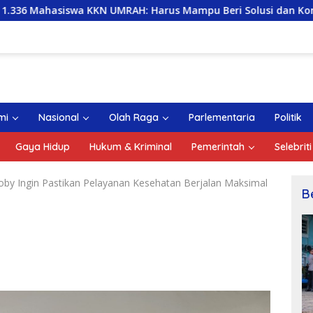
UMRAH: Harus Mampu Beri Solusi dan Kontribusi Positif bagi
mi
Nasional
Olah Raga
Parlementaria
Politik
Gaya Hidup
Hukum & Kriminal
Pemerintah
Selebriti
oby Ingin Pastikan Pelayanan Kesehatan Berjalan Maksimal
B