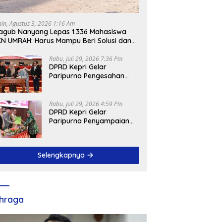
nin, Agustus 3, 2026 1:16 Am
gub Nanyang Lepas 1.336 Mahasiswa
N UMRAH: Harus Mampu Beri Solusi dan
ntribusi Positif bagi Masyarakat
Rabu, Juli 29, 2026 7:36 Pm
DPRD Kepri Gelar
Paripurna Pengesahan
Ranperda
Pertanggungjawaban
APBD 2025, Sejumlah
Rabu, Juli 29, 2026 4:59 Pm
Rekomendasi Strategis
DPRD Kepri Gelar
Disampaikan
Paripurna Penyampaian
Pendapat Akhir Atas
Ranperda LPP APBD 2025
Selengkapnya
hraga