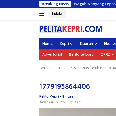
Langsung
Wagub Nanyang Lepas 1.336 Mahasiswa KKN 
Breaking News
ke
konten
Indeks
Home
Kepri
Daerah
Ekono
Advertorial
Berita terbaru
DPRD
Beranda
Tinjau Puskesmas Teluk Bintan, R
1779193864406
Pelita Kepri
-
Bintan
Kamis, Mei 21, 2026 10:51 Am