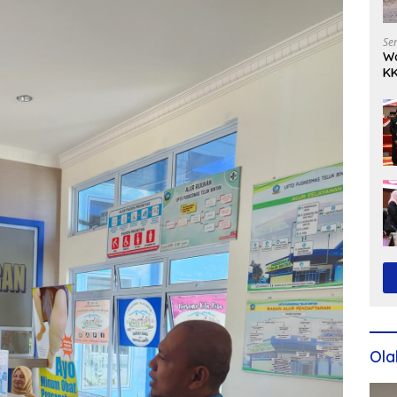
Se
Wa
KK
Ko
Ola