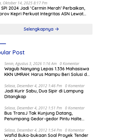
a, Oktober 14, 2025 8:17 Pm
l SPI 2024 Jadi ‘Cermin Merah’ Perbaikan,
rov Kepri Perkuat Integritas ASN Lewat
alisasi
Selengkapnya
ular Post
Senin, Agustus 3, 2026 1:16 Am
0 Komentar
Wagub Nanyang Lepas 1.336 Mahasiswa
KKN UMRAH: Harus Mampu Beri Solusi dan
Kontribusi Positif bagi Masyarakat
Selasa, Desember 4, 2012 1:46 Pm
0 Komentar
Jadi Kurir Sabu, Dua Sipir di Lampung
Ditangkap
Selasa, Desember 4, 2012 1:51 Pm
0 Komentar
Bus TransJ Tak Kunjung Datang,
Penumpang Gedor-gedor Pintu Halte
Harmoni
Selasa, Desember 4, 2012 1:54 Pm
0 Komentar
Wafid Buka-bukaan Soal Proyek Tender