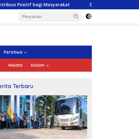
 Masyarakat
DPRD Kepri Gelar Paripurna Pengesahan R
Peristiwa
Wisata
Kolom
erita Terbaru