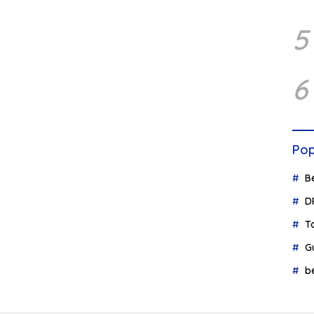
5
6
Pop
B
D
T
G
b