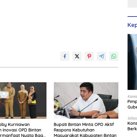
Kep
Kamis
Pimp
Gube
Best
Selas
Kons
oby Kurniawan
Bupati Bintan Minta OPD Aktif
Berk
 Inovasi OPD Bintan
Respons Kebutuhan
Terp
ermanfaat Nyata Bagi
Masyarakat Kabupaten Bintan