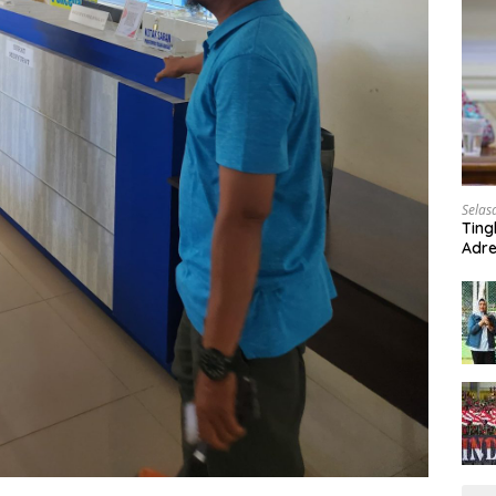
Selas
Ting
Adre
Roa