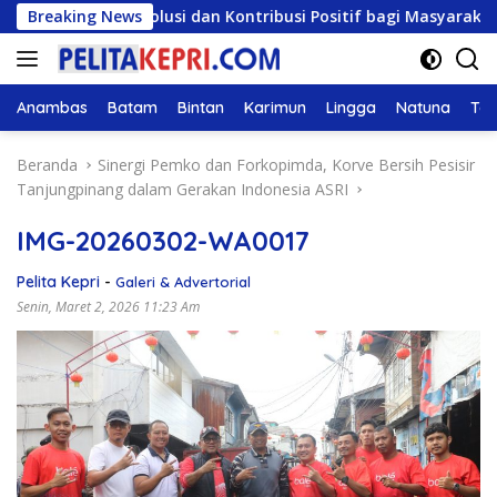
Langsung
eri Solusi dan Kontribusi Positif bagi Masyarakat
Breaking News
D
ke
konten
Anambas
Batam
Bintan
Karimun
Lingga
Natuna
Tan
Beranda
Sinergi Pemko dan Forkopimda, Korve Bersih Pesisir
Tanjungpinang dalam Gerakan Indonesia ASRI
IMG-20260302-WA0017
Pelita Kepri
-
Galeri & Advertorial
Senin, Maret 2, 2026 11:23 Am