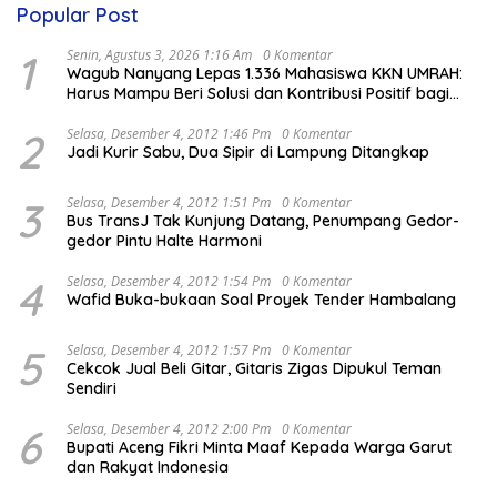
Popular Post
1
Senin, Agustus 3, 2026 1:16 Am
0 Komentar
Wagub Nanyang Lepas 1.336 Mahasiswa KKN UMRAH:
Harus Mampu Beri Solusi dan Kontribusi Positif bagi
Masyarakat
2
Selasa, Desember 4, 2012 1:46 Pm
0 Komentar
Jadi Kurir Sabu, Dua Sipir di Lampung Ditangkap
3
Selasa, Desember 4, 2012 1:51 Pm
0 Komentar
Bus TransJ Tak Kunjung Datang, Penumpang Gedor-
gedor Pintu Halte Harmoni
4
Selasa, Desember 4, 2012 1:54 Pm
0 Komentar
Wafid Buka-bukaan Soal Proyek Tender Hambalang
5
Selasa, Desember 4, 2012 1:57 Pm
0 Komentar
Cekcok Jual Beli Gitar, Gitaris Zigas Dipukul Teman
Sendiri
6
Selasa, Desember 4, 2012 2:00 Pm
0 Komentar
Bupati Aceng Fikri Minta Maaf Kepada Warga Garut
dan Rakyat Indonesia