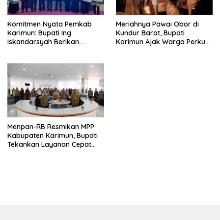
Komitmen Nyata Pemkab
Meriahnya Pawai Obor di
Karimun: Bupati Ing
Kundur Barat, Bupati
Iskandarsyah Berikan
Karimun Ajak Warga Perkuat
Perlindungan BPJS
Ukhuwah
Ketenagakerjaan untuk Guru
TPQ hingga Petugas DKM
Menpan-RB Resmikan MPP
Kabupaten Karimun, Bupati
Tekankan Layanan Cepat
dan Bahagia