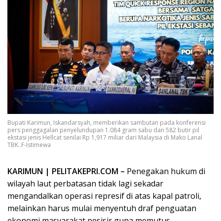
Bupati Karimun, Iskandarsyah, memberikan sambutan pada konferensi
pers penggagalan penyelundupan 1.084 gram sabu dan 582 butir pil
ekstasi jenis Hellcat senilai Rp 1,917 miliar dari Malaysia di Mako Lanal
TBK..F-Istimewa
KARIMUN | PELITAKEPRI.COM –
Penegakan hukum di
wilayah laut perbatasan tidak lagi sekadar
mengandalkan operasi represif di atas kapal patroli,
melainkan harus mulai menyentuh draf penguatan
ekonomi masyarakat pesisir guna memutus