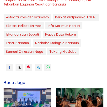
Menpan-RB Resmikan MPP Kabupaten Karimun, Bupati
Tekankan Layanan Cepat dan Bahagia
Astacita Presiden Prabowo
Berkat Widjanarko TNI AL
Ekstasi Hellcat Termos
Info Karimun Hari Ini
Iskandarsyah Bupati
Kupas Data Hukum
Lanal Karimun
Narkoba Malaysia Karimun
Samuel Chrestian Noya
Takong Hiu Sabu
Baca Juga