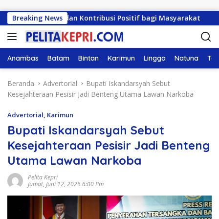
Langsung ke konten
lusi dan Kontribusi Positif bagi Masyarakat
Breaking News
DPRD Ke
Anambas
Batam
Bintan
Karimun
Lingga
Natuna
Tan
Beranda
Advertorial
Bupati Iskandarsyah Sebut
Kesejahteraan Pesisir Jadi Benteng Utama Lawan Narkoba
Advertorial
,
Karimun
Bupati Iskandarsyah Sebut
Kesejahteraan Pesisir Jadi Benteng
Utama Lawan Narkoba
Pelita Kepri
Jumat, Juni 12, 2026 6:00 Pm