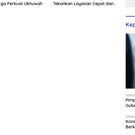
rga Perkuat Ukhuwah
Tekankan Layanan Cepat dan
Bahagia
Kep
Kamis
Pimp
Gube
Best
Selas
Kons
Berk
Terp