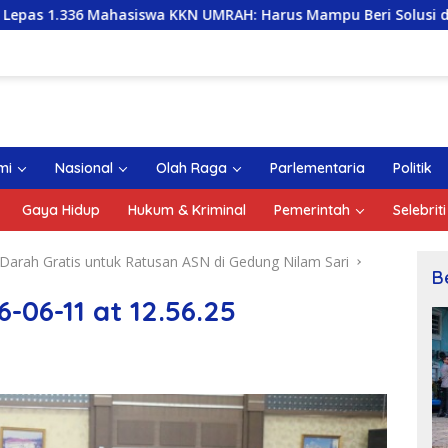
swa KKN UMRAH: Harus Mampu Beri Solusi dan Kontribusi Posit
mi
Nasional
Olah Raga
Parlementaria
Politik
Gaya Hidup
Hukum & Kriminal
Pemerintah
Selebriti
k Darah Gratis untuk Ratusan ASN di Gedung Nilam Sari
B
06-11 at 12.56.25