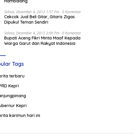
Hambalang
Selasa, Desember 4, 2012 1:57 Pm
0 Komentar
Cekcok Jual Beli Gitar, Gitaris Zigas
Dipukul Teman Sendiri
Selasa, Desember 4, 2012 2:00 Pm
0 Komentar
Bupati Aceng Fikri Minta Maaf Kepada
Warga Garut dan Rakyat Indonesia
ular Tags
erita terbaru
PRD Kepri
anjungpinang
ubernur Kepri
erita karimun hari ini