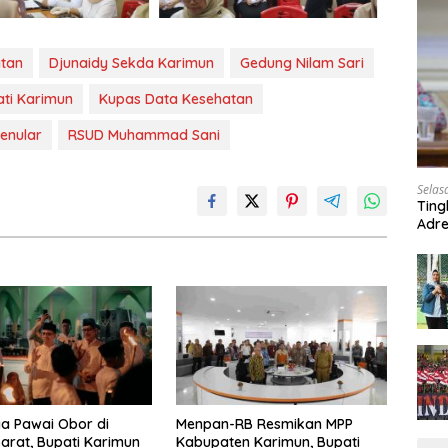
atan
Djunaidy Sekda Karimun
Gedung Nilam Sari
ti Karimun
Kupas Data Kesehatan
enular
RSUD Muhammad Sani
Selas
Ting
Adre
Roa
a Pawai Obor di
Menpan-RB Resmikan MPP
arat, Bupati Karimun
Kabupaten Karimun, Bupati