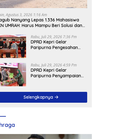
nin, Agustus 3, 2026 1:16 Am
gub Nanyang Lepas 1.336 Mahasiswa
N UMRAH: Harus Mampu Beri Solusi dan
ntribusi Positif bagi Masyarakat
Rabu, Juli 29, 2026 7:36 Pm
DPRD Kepri Gelar
Paripurna Pengesahan
Ranperda
Pertanggungjawaban
APBD 2025, Sejumlah
Rabu, Juli 29, 2026 4:59 Pm
Rekomendasi Strategis
DPRD Kepri Gelar
Disampaikan
Paripurna Penyampaian
Pendapat Akhir Atas
Ranperda LPP APBD 2025
Selengkapnya
hraga