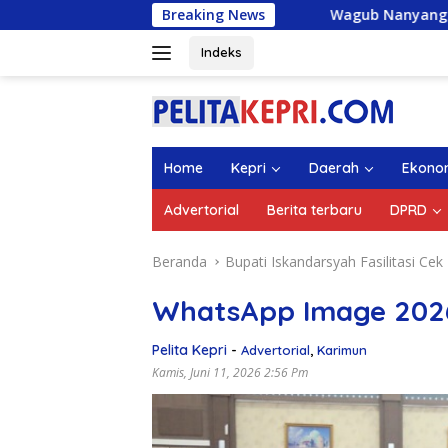
Langsung
Breaking News
Wagub Nanyang Lepas 1.336 Mahasi
ke
konten
Indeks
Home
Kepri
Daerah
Ekono
Advertorial
Berita terbaru
DPRD
Beranda
Bupati Iskandarsyah Fasilitasi Ce
WhatsApp Image 2026-
Pelita Kepri
-
Advertorial
,
Karimun
Kamis, Juni 11, 2026 2:56 Pm