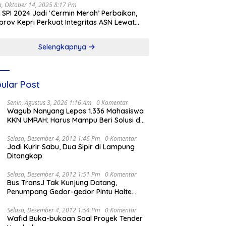
a, Oktober 14, 2025 8:17 Pm
l SPI 2024 Jadi ‘Cermin Merah’ Perbaikan,
rov Kepri Perkuat Integritas ASN Lewat
alisasi
Selengkapnya
ular Post
Senin, Agustus 3, 2026 1:16 Am
0 Komentar
Wagub Nanyang Lepas 1.336 Mahasiswa
KKN UMRAH: Harus Mampu Beri Solusi dan
Kontribusi Positif bagi Masyarakat
Selasa, Desember 4, 2012 1:46 Pm
0 Komentar
Jadi Kurir Sabu, Dua Sipir di Lampung
Ditangkap
Selasa, Desember 4, 2012 1:51 Pm
0 Komentar
Bus TransJ Tak Kunjung Datang,
Penumpang Gedor-gedor Pintu Halte
Harmoni
Selasa, Desember 4, 2012 1:54 Pm
0 Komentar
Wafid Buka-bukaan Soal Proyek Tender