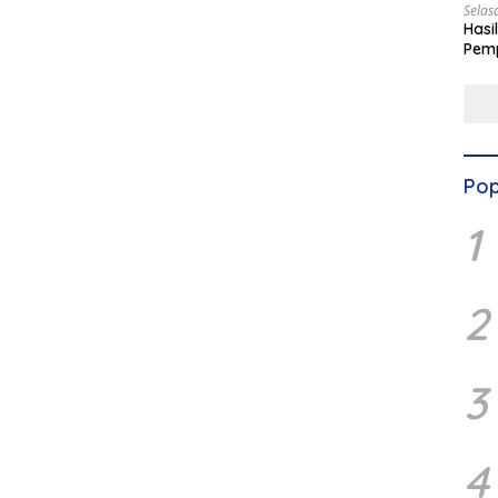
Selas
Hasi
Pemp
Digit
Pop
1
2
3
4