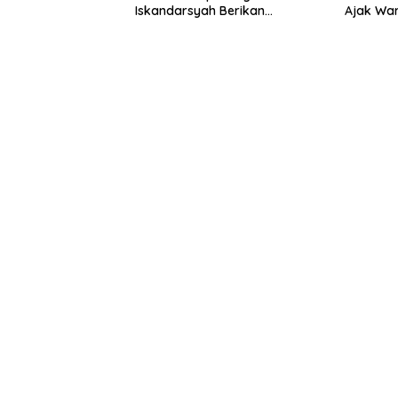
Iskandarsyah Berikan
Ajak Wa
Perlindungan BPJS
Ketenagakerjaan untuk Guru
TPQ hingga Petugas DKM