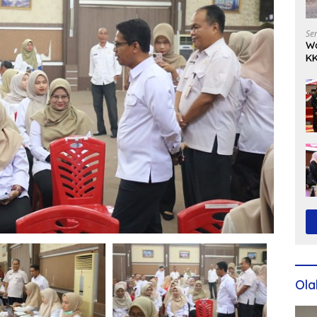
Se
Wa
KK
Ko
Ola