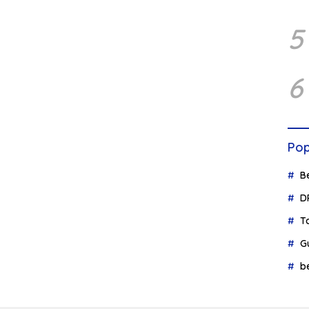
5
6
Pop
B
D
T
G
b