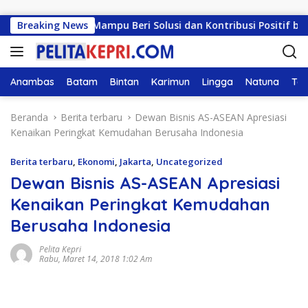
Langsung ke konten
RAH: Harus Mampu Beri Solusi dan Kontribusi Positif bagi M
Breaking News
Anambas
Batam
Bintan
Karimun
Lingga
Natuna
Tan
Beranda
Berita terbaru
Dewan Bisnis AS-ASEAN Apresiasi
Kenaikan Peringkat Kemudahan Berusaha Indonesia
Berita terbaru
,
Ekonomi
,
Jakarta
,
Uncategorized
Dewan Bisnis AS-ASEAN Apresiasi
Kenaikan Peringkat Kemudahan
Berusaha Indonesia
Pelita Kepri
Rabu, Maret 14, 2018 1:02 Am