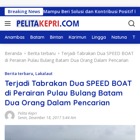
Langsung ke konten
RAH: Harus Mampu Beri Solusi dan Kontribusi Positif bagi Ma
Breaking News
Anambas
Batam
Bintan
Karimun
Lingga
Natuna
Tan
Beranda
Berita terbaru
Terjadi Tabrakan Dua SPEED BOAT
di Perairan Pulau Bulang Batam Dua Orang Dalam Pencarian
Berita terbaru
,
Lakalaut
Terjadi Tabrakan Dua SPEED BOAT
di Perairan Pulau Bulang Batam
Dua Orang Dalam Pencarian
Pelita Kepri
Senin, Desember 18, 2017 5:44 Am