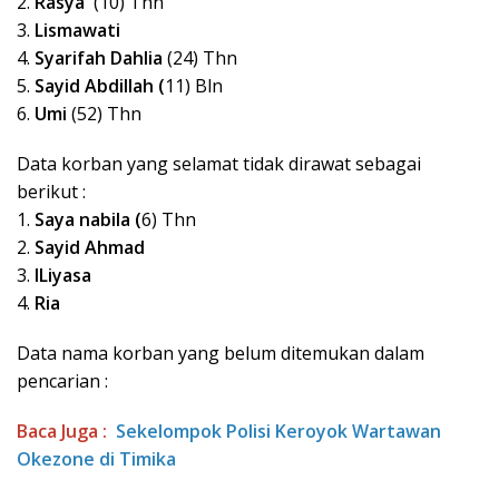
2.
Rasya
(10) Thn
3.
Lismawati
4.
Syarifah Dahlia
(24) Thn
5.
Sayid Abdillah (
11) Bln
6.
Umi
(52) Thn
Data korban yang selamat tidak dirawat sebagai
berikut :
1.
Saya nabila (
6) Thn
2.
Sayid Ahmad
3.
ILiyasa
4.
Ria
Data nama korban yang belum ditemukan dalam
pencarian :
Baca Juga :
Sekelompok Polisi Keroyok Wartawan
Okezone di Timika