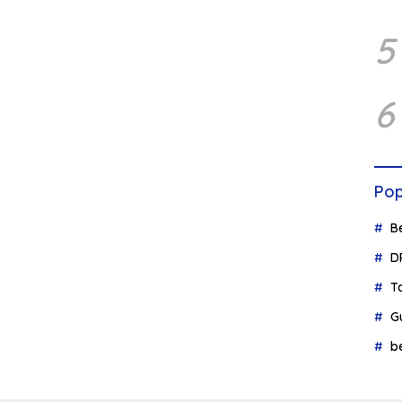
5
6
Pop
B
D
T
G
b