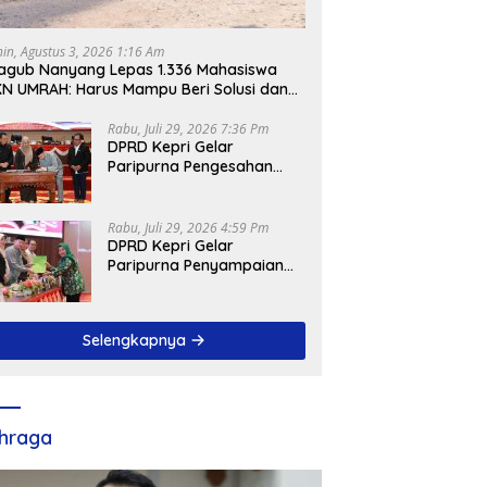
nin, Agustus 3, 2026 1:16 Am
gub Nanyang Lepas 1.336 Mahasiswa
N UMRAH: Harus Mampu Beri Solusi dan
ntribusi Positif bagi Masyarakat
Rabu, Juli 29, 2026 7:36 Pm
DPRD Kepri Gelar
Paripurna Pengesahan
Ranperda
Pertanggungjawaban
APBD 2025, Sejumlah
Rabu, Juli 29, 2026 4:59 Pm
Rekomendasi Strategis
DPRD Kepri Gelar
Disampaikan
Paripurna Penyampaian
Pendapat Akhir Atas
Ranperda LPP APBD 2025
Selengkapnya
hraga