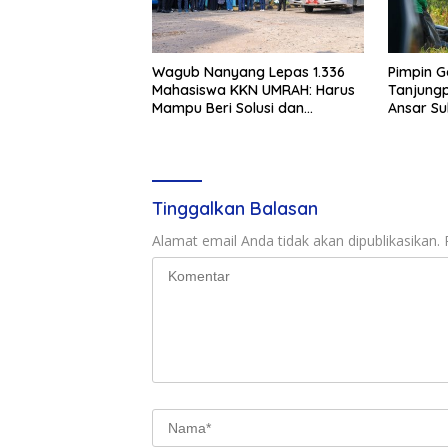
Wagub Nanyang Lepas 1.336
Pimpin G
Mahasiswa KKN UMRAH: Harus
Tanjungp
Mampu Beri Solusi dan
Ansar S
Kontribusi Positif bagi
Bukit Bes
Masyarakat
Tinggalkan Balasan
Alamat email Anda tidak akan dipublikasikan.