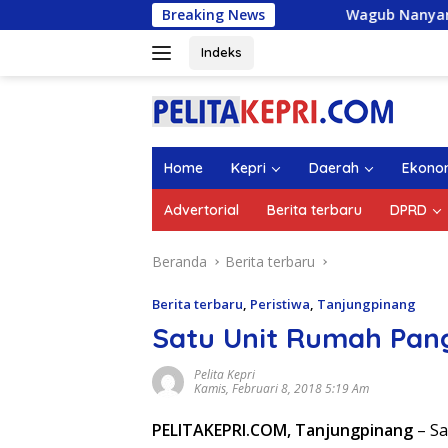
Langsung
Breaking News
Wagub Nanyang Lepas 1.336 M
ke
konten
Indeks
Home
Kepri
Daerah
Ekono
Advertorial
Berita terbaru
DPRD
Beranda
Berita terbaru
Berita terbaru
,
Peristiwa
,
Tanjungpinang
Satu Unit Rumah Pan
Pelita Kepri
Kamis, Februari 8, 2018 5:19 Am
PELITAKEPRI.COM, Tanjungpinang
– Sa