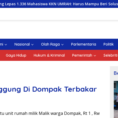
ahasiswa KKN UMRAH: Harus Mampu Beri Solusi dan Kontribusi
mi
Nasional
Olah Raga
Parlementaria
Politik
Gaya Hidup
Hukum & Kriminal
Pemerintah
Selebriti
B
ggung Di Dompak Terbakar
tu unit rumah milik Malik warga Dompak, Rt 1 , Rw