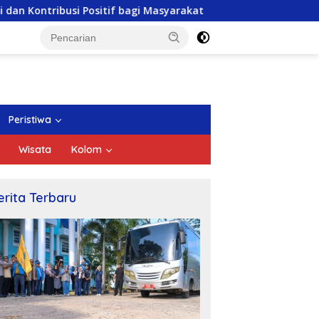
 Positif bagi Masyarakat
DPRD Kepri Gelar Paripurna
Peristiwa
Wisata
Kolom
erita Terbaru