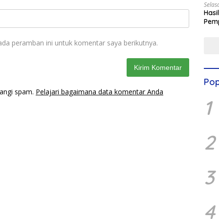
Selas
Hasi
Pemp
Digit
ada peramban ini untuk komentar saya berikutnya.
Pop
rangi spam.
Pelajari bagaimana data komentar Anda
1
2
3
4