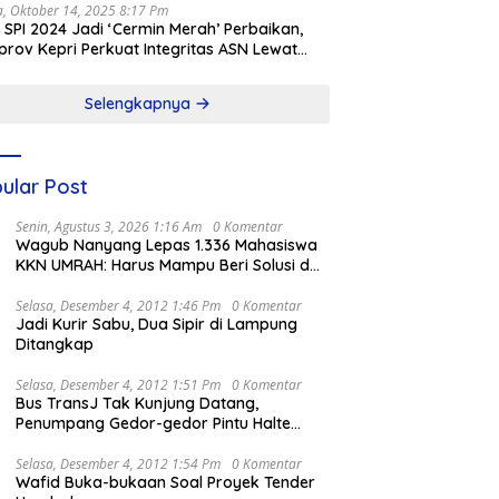
a, Oktober 14, 2025 8:17 Pm
l SPI 2024 Jadi ‘Cermin Merah’ Perbaikan,
rov Kepri Perkuat Integritas ASN Lewat
alisasi
Selengkapnya
ular Post
Senin, Agustus 3, 2026 1:16 Am
0 Komentar
Wagub Nanyang Lepas 1.336 Mahasiswa
KKN UMRAH: Harus Mampu Beri Solusi dan
Kontribusi Positif bagi Masyarakat
Selasa, Desember 4, 2012 1:46 Pm
0 Komentar
Jadi Kurir Sabu, Dua Sipir di Lampung
Ditangkap
Selasa, Desember 4, 2012 1:51 Pm
0 Komentar
Bus TransJ Tak Kunjung Datang,
Penumpang Gedor-gedor Pintu Halte
Harmoni
Selasa, Desember 4, 2012 1:54 Pm
0 Komentar
Wafid Buka-bukaan Soal Proyek Tender