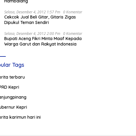
Hambalang
Selasa, Desember 4, 2012 1:57 Pm
0 Komentar
Cekcok Jual Beli Gitar, Gitaris Zigas
Dipukul Teman Sendiri
Selasa, Desember 4, 2012 2:00 Pm
0 Komentar
Bupati Aceng Fikri Minta Maaf Kepada
Warga Garut dan Rakyat Indonesia
ular Tags
erita terbaru
PRD Kepri
anjungpinang
ubernur Kepri
erita karimun hari ini