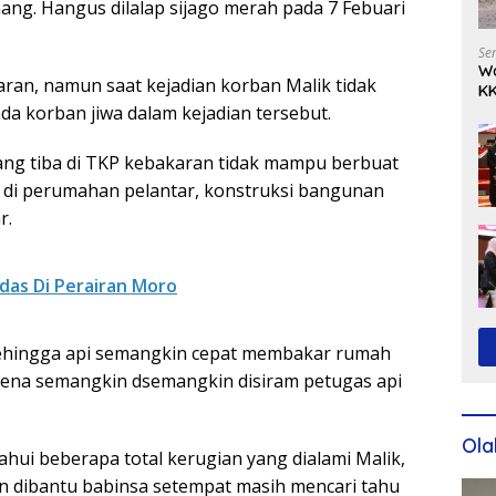
ang. Hangus dilalap sijago merah pada 7 Febuari
Se
Wa
ran, namun saat kejadian korban Malik tidak
KK
Ko
da korban jiwa dalam kejadian tersebut.
ng tiba di TKP kebakaran tidak mampu berbuat
 di perumahan pelantar, konstruksi bangunan
r.
ndas Di Perairan Moro
ehingga api semangkin cepat membakar rumah
arena semangkin dsemangkin disiram petugas api
Ola
ahui beberapa total kerugian yang dialami Malik,
an dibantu babinsa setempat masih mencari tahu