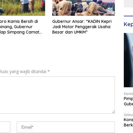
Gubernur Ansar: “KADIN Kepri
oro Kamis Bersih di
Kep
Jadi Motor Penggerak Usaha
inang, Gubernur
Besar dan UMKM”
ulap Simpang Camat
tari Jadi Rapi
Ruas yang wajib ditandai
*
Kamis
Pimp
Gube
Best
Selas
Kons
Berk
Terp