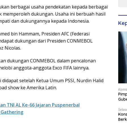
kukan berbagai usaha pendekatan kepada berbagai
uk memperoleh dukungan. Usaha ini berbuah hasil
mpati dan dukungannya kepada Indonesia.
Kep
med bin Hammam, Presiden AFC (Federasi
mendapat dukungan dari Presiden CONMEBOL
z Nicolas.
rakan dukungan CONMEBOL dalam pencalonan
elobi anggota-anggota Exco FIFA lainnya.
didapat setelah Ketua Umum PSSI, Nurdin Halid
oad show ke Amerika Latin.
Kamis
Pimp
Gube
Best
n TNI AL Ke-66 Jajaran Puspenerbal
Selas
 Gathering
Kons
Berk
Terp