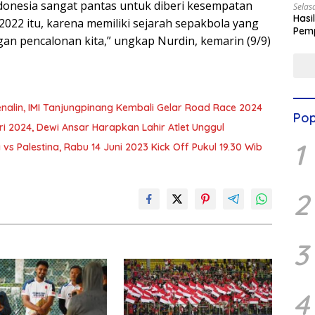
nesia sangat pantas untuk diberi kesempatan
Selas
Hasi
2022 itu, karena memiliki sejarah sepakbola yang
Pemp
gan pencalonan kita,” ungkap Nurdin, kemarin (9/9)
Digit
Tingkatkan Popularitas Olahraga yang Adrenalin, IMI Tanjungpinang Kembali Gelar Road Race 2024
Pop
ri 2024, Dewi Ansar Harapkan Lahir Atlet Unggul
1
vs Palestina, Rabu 14 Juni 2023 Kick Off Pukul 19.30 Wib
2
3
4