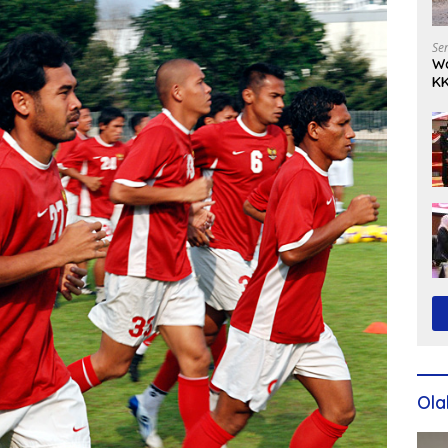
Se
Wa
KK
Ko
Ola