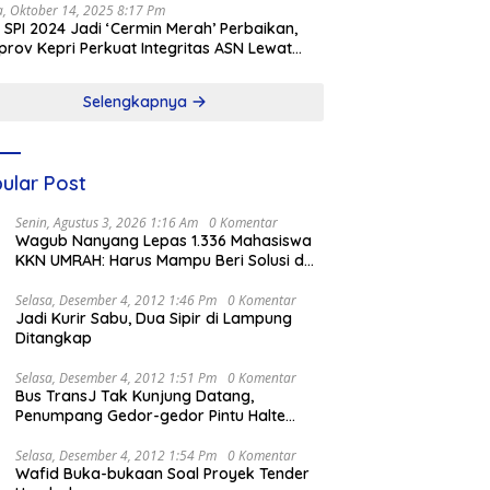
a, Oktober 14, 2025 8:17 Pm
l SPI 2024 Jadi ‘Cermin Merah’ Perbaikan,
rov Kepri Perkuat Integritas ASN Lewat
alisasi
Selengkapnya
ular Post
Senin, Agustus 3, 2026 1:16 Am
0 Komentar
Wagub Nanyang Lepas 1.336 Mahasiswa
KKN UMRAH: Harus Mampu Beri Solusi dan
Kontribusi Positif bagi Masyarakat
Selasa, Desember 4, 2012 1:46 Pm
0 Komentar
Jadi Kurir Sabu, Dua Sipir di Lampung
Ditangkap
Selasa, Desember 4, 2012 1:51 Pm
0 Komentar
Bus TransJ Tak Kunjung Datang,
Penumpang Gedor-gedor Pintu Halte
Harmoni
Selasa, Desember 4, 2012 1:54 Pm
0 Komentar
Wafid Buka-bukaan Soal Proyek Tender