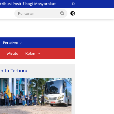
Masyarakat
DPRD Kepri Gelar Paripurna Pengesahan Ra
Peristiwa
Wisata
Kolom
erita Terbaru