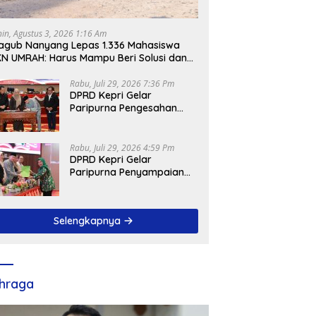
nin, Agustus 3, 2026 1:16 Am
gub Nanyang Lepas 1.336 Mahasiswa
N UMRAH: Harus Mampu Beri Solusi dan
ntribusi Positif bagi Masyarakat
Rabu, Juli 29, 2026 7:36 Pm
DPRD Kepri Gelar
Paripurna Pengesahan
Ranperda
Pertanggungjawaban
APBD 2025, Sejumlah
Rabu, Juli 29, 2026 4:59 Pm
Rekomendasi Strategis
DPRD Kepri Gelar
Disampaikan
Paripurna Penyampaian
Pendapat Akhir Atas
Ranperda LPP APBD 2025
Selengkapnya
hraga