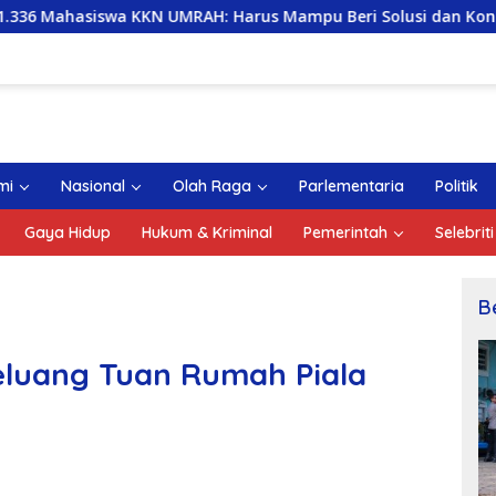
MRAH: Harus Mampu Beri Solusi dan Kontribusi Positif bagi 
mi
Nasional
Olah Raga
Parlementaria
Politik
Gaya Hidup
Hukum & Kriminal
Pemerintah
Selebriti
B
eluang Tuan Rumah Piala