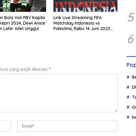
5
n Bola Voli PBV Kapila
Link Live Streaming FIFA
Kepri 2024, Dewi Ansar
Matchday Indonesia vs
 Lahir Atlet Unggul
Palestina, Rabu 14 Juni 2023
6
Kick Off Pukul 19.30 Wib
Pop
Ruas yang wajib ditandai
*
B
D
T
G
b