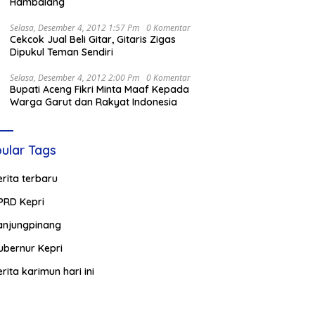
Hambalang
Selasa, Desember 4, 2012 1:57 Pm
0 Komentar
Cekcok Jual Beli Gitar, Gitaris Zigas
Dipukul Teman Sendiri
Selasa, Desember 4, 2012 2:00 Pm
0 Komentar
Bupati Aceng Fikri Minta Maaf Kepada
Warga Garut dan Rakyat Indonesia
ular Tags
erita terbaru
PRD Kepri
anjungpinang
ubernur Kepri
erita karimun hari ini