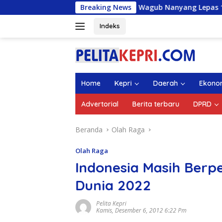
Langsung
Wagub Nanyang Lepas 1.336 Mahasiswa KKN U
Breaking News
ke
konten
Indeks
Home
Kepri
Daerah
Ekono
Advertorial
Berita terbaru
DPRD
Beranda
Olah Raga
Olah Raga
Indonesia Masih Berp
Dunia 2022
Pelita Kepri
Kamis, Desember 6, 2012 6:22 Pm