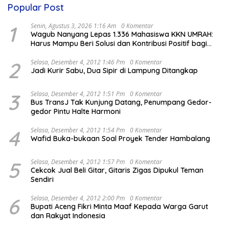
Popular Post
1
Senin, Agustus 3, 2026 1:16 Am
0 Komentar
Wagub Nanyang Lepas 1.336 Mahasiswa KKN UMRAH:
Harus Mampu Beri Solusi dan Kontribusi Positif bagi
Masyarakat
2
Selasa, Desember 4, 2012 1:46 Pm
0 Komentar
Jadi Kurir Sabu, Dua Sipir di Lampung Ditangkap
3
Selasa, Desember 4, 2012 1:51 Pm
0 Komentar
Bus TransJ Tak Kunjung Datang, Penumpang Gedor-
gedor Pintu Halte Harmoni
4
Selasa, Desember 4, 2012 1:54 Pm
0 Komentar
Wafid Buka-bukaan Soal Proyek Tender Hambalang
5
Selasa, Desember 4, 2012 1:57 Pm
0 Komentar
Cekcok Jual Beli Gitar, Gitaris Zigas Dipukul Teman
Sendiri
6
Selasa, Desember 4, 2012 2:00 Pm
0 Komentar
Bupati Aceng Fikri Minta Maaf Kepada Warga Garut
dan Rakyat Indonesia