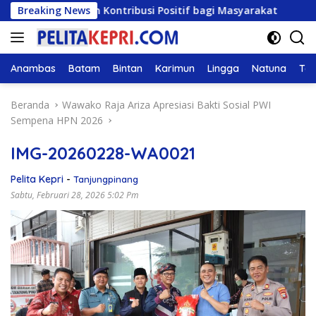
Langsung
usi dan Kontribusi Positif bagi Masyarakat
Breaking News
DPRD Kep
ke
konten
Anambas
Batam
Bintan
Karimun
Lingga
Natuna
Tan
Beranda
Wawako Raja Ariza Apresiasi Bakti Sosial PWI
Sempena HPN 2026
IMG-20260228-WA0021
Pelita Kepri
-
Tanjungpinang
Sabtu, Februari 28, 2026 5:02 Pm