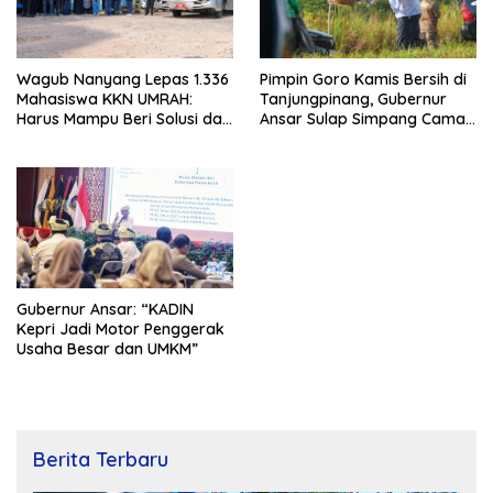
Wagub Nanyang Lepas 1.336
Pimpin Goro Kamis Bersih di
Mahasiswa KKN UMRAH:
Tanjungpinang, Gubernur
Harus Mampu Beri Solusi dan
Ansar Sulap Simpang Camat
Kontribusi Positif bagi
Bukit Bestari Jadi Rapi
Masyarakat
Gubernur Ansar: “KADIN
Kepri Jadi Motor Penggerak
Usaha Besar dan UMKM”
Berita Terbaru