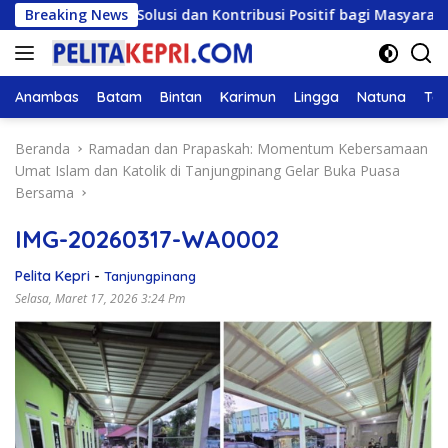
Langsung
Beri Solusi dan Kontribusi Positif bagi Masyarakat
Breaking News
ke
konten
Anambas
Batam
Bintan
Karimun
Lingga
Natuna
Tan
Beranda
Ramadan dan Prapaskah: Momentum Kebersamaan
Umat Islam dan Katolik di Tanjungpinang Gelar Buka Puasa
Bersama
IMG-20260317-WA0002
Pelita Kepri
-
Tanjungpinang
Selasa, Maret 17, 2026 3:24 Pm