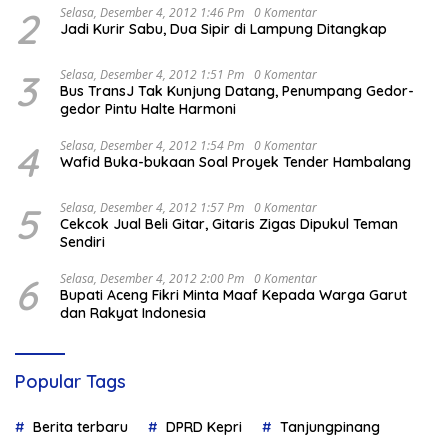
2
Selasa, Desember 4, 2012 1:46 Pm
0 Komentar
Jadi Kurir Sabu, Dua Sipir di Lampung Ditangkap
3
Selasa, Desember 4, 2012 1:51 Pm
0 Komentar
Bus TransJ Tak Kunjung Datang, Penumpang Gedor-
gedor Pintu Halte Harmoni
4
Selasa, Desember 4, 2012 1:54 Pm
0 Komentar
Wafid Buka-bukaan Soal Proyek Tender Hambalang
5
Selasa, Desember 4, 2012 1:57 Pm
0 Komentar
Cekcok Jual Beli Gitar, Gitaris Zigas Dipukul Teman
Sendiri
6
Selasa, Desember 4, 2012 2:00 Pm
0 Komentar
Bupati Aceng Fikri Minta Maaf Kepada Warga Garut
dan Rakyat Indonesia
Popular Tags
Berita terbaru
DPRD Kepri
Tanjungpinang