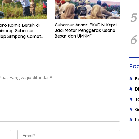
5
Gubernur Ansar: “KADIN Kepri
oro Kamis Bersih di
Jadi Motor Penggerak Usaha
inang, Gubernur
6
Besar dan UMKM”
ulap Simpang Camat
tari Jadi Rapi
Pop
Ruas yang wajib ditandai
*
B
D
T
G
b