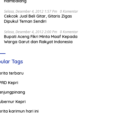
Hambalang
Selasa, Desember 4, 2012 1:57 Pm
0 Komentar
Cekcok Jual Beli Gitar, Gitaris Zigas
Dipukul Teman Sendiri
Selasa, Desember 4, 2012 2:00 Pm
0 Komentar
Bupati Aceng Fikri Minta Maaf Kepada
Warga Garut dan Rakyat Indonesia
ular Tags
erita terbaru
PRD Kepri
anjungpinang
ubernur Kepri
erita karimun hari ini