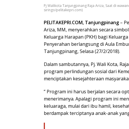
Pj Walikota Tanjungpinang Raja Ariza, Saat di wawa
siringo/pelitakepri.com)
PELITAKEPRI.COM, Tanjungpinang
– Pe
Ariza, MM, menyerahkan secara simboli
Keluarga Harapan (PKH) bagi Keluarga
Penyerahan berlangsung di Aula Embun
Tanjungpinang, Selasa (27/2/2018).
Dalam sambutannya, Pj. Wali Kota, Ra
program perlindungan sosial dari Keme
menciptakan kesejahteraan masyarakat 
” Program ini harus berjalan secara op
menerimanya. Apalagi program ini men
keluaraga, mulai dari ibu hamil, keseha
berdampak terciptanya anak-anak yang s