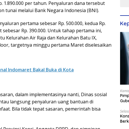
. 1.890.000 per tahun. Penyaluran dana tersebut
on tunai melalui Bank Negara Indonesia (BNI).
Kep
enyaluran pertama sebesar Rp. 500.000, kedua Rp.
t sebesar Rp. 390.000. Untuk tahap pertama ini,
itu Kelurahan Air Raja dan Kelurahan Batu IX,
 door, targetnya minggu pertama Maret diselesaikan
nal Indomaret Bakal Buka di Kota
Kamis
aran, dalam implementasinya nanti, Dinas sosial
Pimp
Gube
au langsung penyaluran uang bantuan di
Best
at. Bila tidak tepat sasaran, pemerintah bisa
Selas
Kons
Berk
Terp
ial Provinsi Kepri, Anggota DPRD, dan pimpinan