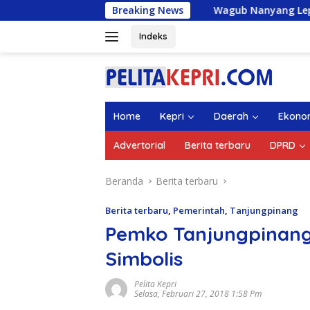
Langsung
Breaking News
Wagub Nanyang Lepas 1.336 Mah
ke
konten
Indeks
Home
Kepri
Daerah
Ekono
Advertorial
Berita terbaru
DPRD
Beranda
Berita terbaru
Berita terbaru
,
Pemerintah
,
Tanjungpinang
Pemko Tanjungpinang
Simbolis
Pelita Kepri
Selasa, Februari 27, 2018 1:58 Pm