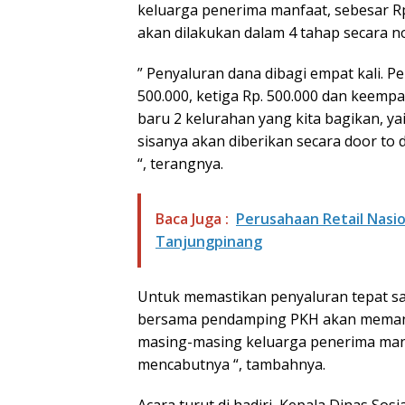
keluarga penerima manfaat, sebesar Rp
akan dilakukan dalam 4 tahap secara n
” Penyaluran dana dibagi empat kali. P
500.000, ketiga Rp. 500.000 dan keempa
baru 2 kelurahan yang kita bagikan, ya
sisanya akan diberikan secara door to
“, terangnya.
Baca Juga :
Perusahaan Retail Nasio
Tanjungpinang
Untuk memastikan penyaluran tepat sas
bersama pendamping PKH akan memant
masing-masing keluarga penerima manfa
mencabutnya “, tambahnya.
Acara turut di hadiri, Kepala Dinas Sos