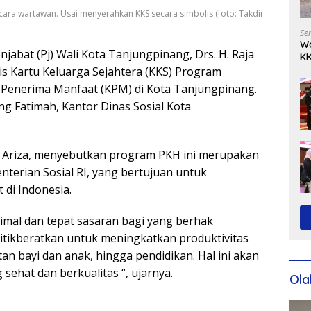
ncara wartawan. Usai menyerahkan KKS secara simbolis (foto: Takdir
Se
Wa
njabat (Pj) Wali Kota Tanjungpinang, Drs. H. Raja
KK
Ko
s Kartu Keluarga Sejahtera (KKS) Program
 Penerima Manfaat (KPM) di Kota Tanjungpinang.
g Fatimah, Kantor Dinas Sosial Kota
ja Ariza, menyebutkan program PKH ini merupakan
nterian Sosial RI, yang bertujuan untuk
di Indonesia.
timal dan tepat sasaran bagi yang berhak
itikberatkan untuk meningkatkan produktivitas
tan bayi dan anak, hingga pendidikan. Hal ini akan
ehat dan berkualitas “, ujarnya.
Ola