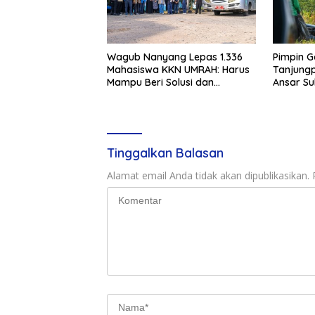
Wagub Nanyang Lepas 1.336
Pimpin G
Mahasiswa KKN UMRAH: Harus
Tanjungp
Mampu Beri Solusi dan
Ansar S
Kontribusi Positif bagi
Bukit Bes
Masyarakat
Tinggalkan Balasan
Alamat email Anda tidak akan dipublikasikan.