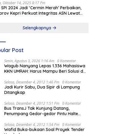
a, Oktober 14, 2025 8:17 Pm
l SPI 2024 Jadi ‘Cermin Merah’ Perbaikan,
rov Kepri Perkuat Integritas ASN Lewat
alisasi
Selengkapnya
ular Post
Senin, Agustus 3, 2026 1:16 Am
0 Komentar
Wagub Nanyang Lepas 1.336 Mahasiswa
KKN UMRAH: Harus Mampu Beri Solusi dan
Kontribusi Positif bagi Masyarakat
Selasa, Desember 4, 2012 1:46 Pm
0 Komentar
Jadi Kurir Sabu, Dua Sipir di Lampung
Ditangkap
Selasa, Desember 4, 2012 1:51 Pm
0 Komentar
Bus TransJ Tak Kunjung Datang,
Penumpang Gedor-gedor Pintu Halte
Harmoni
Selasa, Desember 4, 2012 1:54 Pm
0 Komentar
Wafid Buka-bukaan Soal Proyek Tender