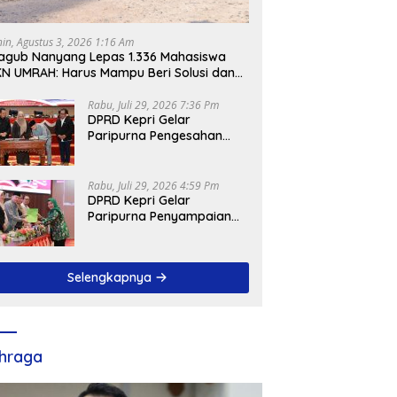
nin, Agustus 3, 2026 1:16 Am
gub Nanyang Lepas 1.336 Mahasiswa
N UMRAH: Harus Mampu Beri Solusi dan
ntribusi Positif bagi Masyarakat
Rabu, Juli 29, 2026 7:36 Pm
DPRD Kepri Gelar
Paripurna Pengesahan
Ranperda
Pertanggungjawaban
APBD 2025, Sejumlah
Rabu, Juli 29, 2026 4:59 Pm
Rekomendasi Strategis
DPRD Kepri Gelar
Disampaikan
Paripurna Penyampaian
Pendapat Akhir Atas
Ranperda LPP APBD 2025
Selengkapnya
hraga