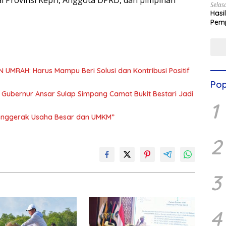
Selas
Hasi
Pemp
Digit
UMRAH: Harus Mampu Beri Solusi dan Kontribusi Positif
Pop
, Gubernur Ansar Sulap Simpang Camat Bukit Bestari Jadi
1
Penggerak Usaha Besar dan UMKM”
2
3
4