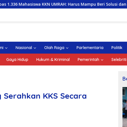
asiswa KKN UMRAH: Harus Mampu Beri Solusi dan Kontribusi Po
mi
Nasional
Olah Raga
Parlementaria
Politik
Gaya Hidup
Hukum & Kriminal
Pemerintah
Selebriti
B
 Serahkan KKS Secara