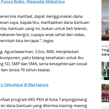
 Punya Risiko, Waspadai Akibatnya
r penerima manfaat, dapat menggunakan dana
Pesan saya, bapak/ibu, manfaatkan dana bantuan
ta, bantuan uang ini, bukan untuk beli televisi,
makanan bergizi, supaya anak sehat dan cedas,
intah bisa tercapai “, tegas.
Selas
Ting
ng, Agustiawarman, S.Sos, MM, menjelaskan
Adre
 komponen, yaitu bidang kesehatan untuk ibu
Roa
ang SD, SMP dan SMA, serta kesejahteraan sosial
dan lansia 70 tahun keatas.
uru Sekumpul di Martapura
nfaat program KKS PKH di Kota Tanjungpinang
ran dana bantuan yang diterima masing-masing