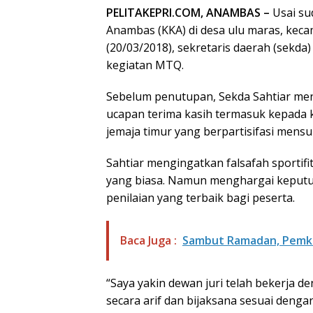
PELITAKEPRI.COM, ANAMBAS –
Usai su
Anambas (KKA) di desa ulu maras, keca
(20/03/2018), sekretaris daerah (sekd
kegiatan MTQ.
Sebelum penutupan, Sekda Sahtiar meng
ucapan terima kasih termasuk kepada k
jemaja timur yang berpartisifasi mens
Sahtiar mengingatkan falsafah sporti
yang biasa. Namun menghargai keputu
penilaian yang terbaik bagi peserta.
Baca Juga :
Sambut Ramadan, Pemka
“Saya yakin dewan juri telah bekerja 
secara arif dan bijaksana sesuai denga