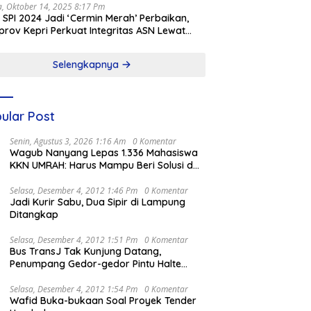
a, Oktober 14, 2025 8:17 Pm
l SPI 2024 Jadi ‘Cermin Merah’ Perbaikan,
rov Kepri Perkuat Integritas ASN Lewat
alisasi
Selengkapnya
ular Post
Senin, Agustus 3, 2026 1:16 Am
0 Komentar
Wagub Nanyang Lepas 1.336 Mahasiswa
KKN UMRAH: Harus Mampu Beri Solusi dan
Kontribusi Positif bagi Masyarakat
Selasa, Desember 4, 2012 1:46 Pm
0 Komentar
Jadi Kurir Sabu, Dua Sipir di Lampung
Ditangkap
Selasa, Desember 4, 2012 1:51 Pm
0 Komentar
Bus TransJ Tak Kunjung Datang,
Penumpang Gedor-gedor Pintu Halte
Harmoni
Selasa, Desember 4, 2012 1:54 Pm
0 Komentar
Wafid Buka-bukaan Soal Proyek Tender