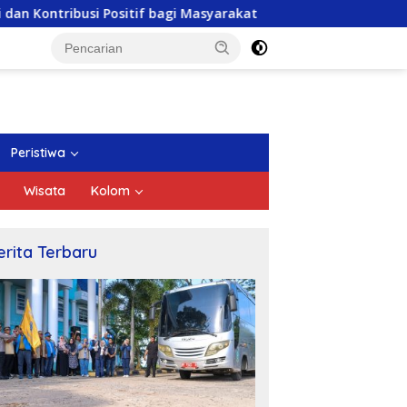
 Positif bagi Masyarakat
DPRD Kepri Gelar Paripurna
Peristiwa
Wisata
Kolom
erita Terbaru