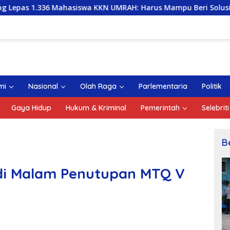
ahasiswa KKN UMRAH: Harus Mampu Beri Solusi dan Kontribusi
mi
Nasional
Olah Raga
Parlementaria
Politik
Gaya Hidup
Hukum & Kriminal
Pemerintah
Selebriti
B
 di Malam Penutupan MTQ V