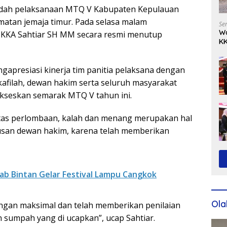
dah pelaksanaan MTQ V Kabupaten Kepulauan
matan jemaja timur. Pada selasa malam
Se
Wa
a) KKA Sahtiar SH MM secara resmi menutup
KK
Ko
apresiasi kinerja tim panitia pelaksana dengan
afilah, dewan hakim serta seluruh masyarakat
ukseskan semarak MTQ V tahun ini.
fitas perlombaan, kalah dan menang merupakan hal
san dewan hakim, karena telah memberikan
b Bintan Gelar Festival Lampu Cangkok
Ola
dengan maksimal dan telah memberikan penilaian
n sumpah yang di ucapkan”, ucap Sahtiar.