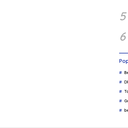
5
6
Pop
B
D
T
G
b