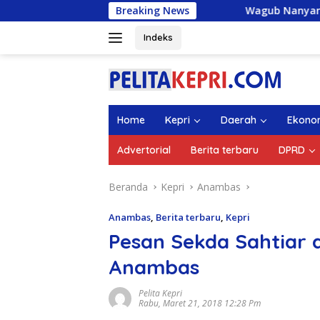
Langsung
Breaking News
Wagub Nanyang Lepas 1.336 M
ke
konten
Indeks
Home
Kepri
Daerah
Ekono
Advertorial
Berita terbaru
DPRD
Beranda
Kepri
Anambas
Anambas
,
Berita terbaru
,
Kepri
Pesan Sekda Sahtiar
Anambas
Pelita Kepri
Rabu, Maret 21, 2018 12:28 Pm