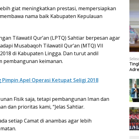
 lebih giat meningkatkan prestasi, mempersiapkan
n membawa nama baik Kabupaten Kepulauan
n Tilawatil Qur’an (LPTQ) Sahtiar berpesan agar
dapi Musabaqoh Tilawatil Qur’an (MTQ) VII
2018 di Kabupaten Lingga. Dan turut andil
Selas
am pembangunan keimanan.
Ting
Adre
Roa
Pimpin Apel Operasi Ketupat Seligi 2018
nan Fisik saja, tetapi pembangunan Iman dan
 dan prioritas kami, “Jelas Sahtiar.
da setiap Camat di anambas agar lebih
amatan.