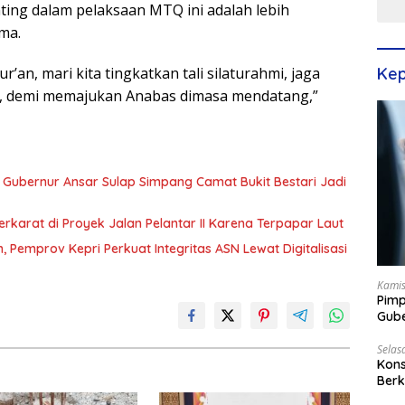
nting dalam pelaksaan MTQ ini adalah lebih
ma.
Kep
an, mari kita tingkatkan tali silaturahmi, jaga
, demi memajukan Anabas dimasa mendatang,”
, Gubernur Ansar Sulap Simpang Camat Bukit Bestari Jadi
karat di Proyek Jalan Pelantar II Karena Terpapar Laut
n, Pemprov Kepri Perkuat Integritas ASN Lewat Digitalisasi
Kamis
Pimp
Gube
Best
Selas
Kons
Berk
Terp