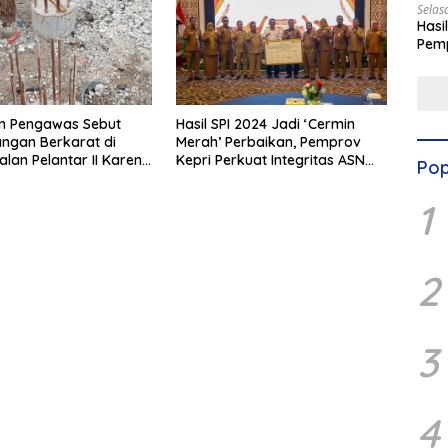
Selas
Hasi
Pemp
Digit
an Pengawas Sebut
Hasil SPI 2024 Jadi ‘Cermin
angan Berkarat di
Merah’ Perbaikan, Pemprov
alan Pelantar II Karena
Kepri Perkuat Integritas ASN
Pop
 Laut
Lewat Digitalisasi
1
2
3
4