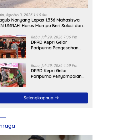
nin, Agustus 3, 2026 1:16 Am
gub Nanyang Lepas 1.336 Mahasiswa
N UMRAH: Harus Mampu Beri Solusi dan
ntribusi Positif bagi Masyarakat
Rabu, Juli 29, 2026 7:36 Pm
DPRD Kepri Gelar
Paripurna Pengesahan
Ranperda
Pertanggungjawaban
APBD 2025, Sejumlah
Rabu, Juli 29, 2026 4:59 Pm
Rekomendasi Strategis
DPRD Kepri Gelar
Disampaikan
Paripurna Penyampaian
Pendapat Akhir Atas
Ranperda LPP APBD 2025
Selengkapnya
hraga