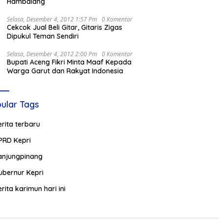
Hambalang
Selasa, Desember 4, 2012 1:57 Pm
0 Komentar
Cekcok Jual Beli Gitar, Gitaris Zigas
Dipukul Teman Sendiri
Selasa, Desember 4, 2012 2:00 Pm
0 Komentar
Bupati Aceng Fikri Minta Maaf Kepada
Warga Garut dan Rakyat Indonesia
ular Tags
erita terbaru
PRD Kepri
anjungpinang
ubernur Kepri
erita karimun hari ini