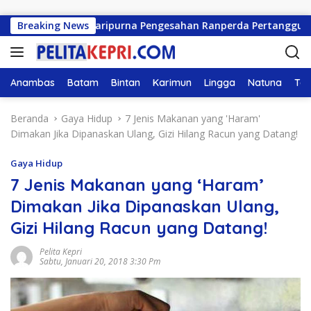
Langsung ke konten
epri Gelar Paripurna Pengesahan Ranperda Pertanggungjawaba
Breaking News
Anambas
Batam
Bintan
Karimun
Lingga
Natuna
Tan
Beranda
Gaya Hidup
7 Jenis Makanan yang 'Haram'
Dimakan Jika Dipanaskan Ulang, Gizi Hilang Racun yang Datang!
Gaya Hidup
7 Jenis Makanan yang ‘Haram’
Dimakan Jika Dipanaskan Ulang,
Gizi Hilang Racun yang Datang!
Pelita Kepri
Sabtu, Januari 20, 2018 3:30 Pm