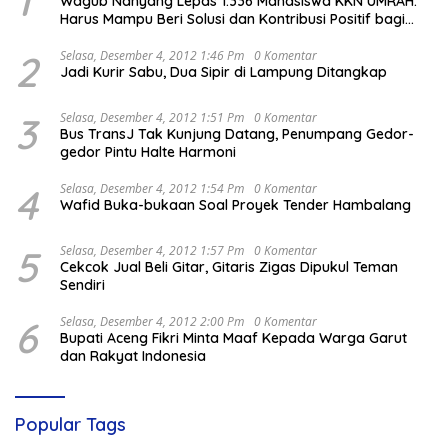
1
Wagub Nanyang Lepas 1.336 Mahasiswa KKN UMRAH:
Harus Mampu Beri Solusi dan Kontribusi Positif bagi
Masyarakat
2
Selasa, Desember 4, 2012 1:46 Pm
0 Komentar
Jadi Kurir Sabu, Dua Sipir di Lampung Ditangkap
3
Selasa, Desember 4, 2012 1:51 Pm
0 Komentar
Bus TransJ Tak Kunjung Datang, Penumpang Gedor-
gedor Pintu Halte Harmoni
4
Selasa, Desember 4, 2012 1:54 Pm
0 Komentar
Wafid Buka-bukaan Soal Proyek Tender Hambalang
5
Selasa, Desember 4, 2012 1:57 Pm
0 Komentar
Cekcok Jual Beli Gitar, Gitaris Zigas Dipukul Teman
Sendiri
6
Selasa, Desember 4, 2012 2:00 Pm
0 Komentar
Bupati Aceng Fikri Minta Maaf Kepada Warga Garut
dan Rakyat Indonesia
Popular Tags