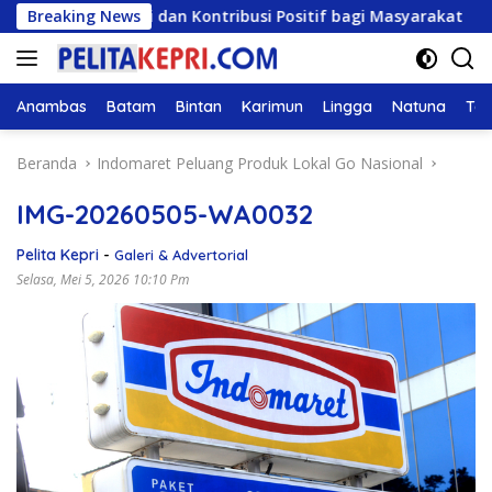
Langsung
 Solusi dan Kontribusi Positif bagi Masyarakat
Breaking News
DPRD
ke
konten
Anambas
Batam
Bintan
Karimun
Lingga
Natuna
Tan
Beranda
Indomaret Peluang Produk Lokal Go Nasional
IMG-20260505-WA0032
Pelita Kepri
-
Galeri & Advertorial
Selasa, Mei 5, 2026 10:10 Pm