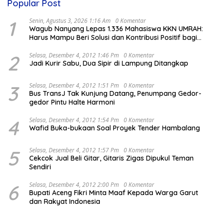
Popular Post
1
Senin, Agustus 3, 2026 1:16 Am
0 Komentar
Wagub Nanyang Lepas 1.336 Mahasiswa KKN UMRAH:
Harus Mampu Beri Solusi dan Kontribusi Positif bagi
Masyarakat
2
Selasa, Desember 4, 2012 1:46 Pm
0 Komentar
Jadi Kurir Sabu, Dua Sipir di Lampung Ditangkap
3
Selasa, Desember 4, 2012 1:51 Pm
0 Komentar
Bus TransJ Tak Kunjung Datang, Penumpang Gedor-
gedor Pintu Halte Harmoni
4
Selasa, Desember 4, 2012 1:54 Pm
0 Komentar
Wafid Buka-bukaan Soal Proyek Tender Hambalang
5
Selasa, Desember 4, 2012 1:57 Pm
0 Komentar
Cekcok Jual Beli Gitar, Gitaris Zigas Dipukul Teman
Sendiri
6
Selasa, Desember 4, 2012 2:00 Pm
0 Komentar
Bupati Aceng Fikri Minta Maaf Kepada Warga Garut
dan Rakyat Indonesia