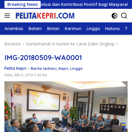
Langsung
Beri Solusi dan Kontribusi Positif bagi Masyarakat
Breaking News
ke
konten
Anambas
Batam
Bintan
Karimun
Lingga
Natuna
Tan
Beranda
Danlantamal IV Kunker ke Lanal Dabo Singkep
IMG-20180509-WA0001
Pelita Kepri
-
Berita terbaru
,
Kepri
,
Lingga
Rabu, Mei 9, 2018 1:34 Am