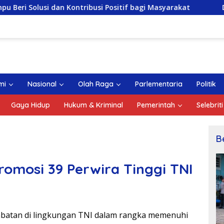
Kontribusi Positif bagi Masyarakat
DPRD Kepri Gelar
mi
Nasional
Olah Raga
Parlementaria
Politik
Gaya Hidup
Hukum & Kriminal
Pemerintah
Selebriti
B
romosi 39 Perwira Tinggi TNI
abatan di lingkungan TNI dalam rangka memenuhi