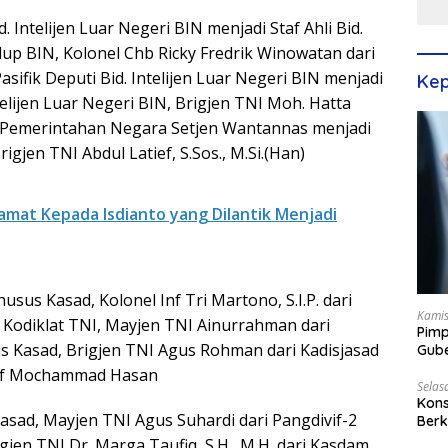
d. Intelijen Luar Negeri BIN menjadi Staf Ahli Bid.
p BIN, Kolonel Chb Ricky Fredrik Winowatan dari
sifik Deputi Bid. Intelijen Luar Negeri BIN menjadi
Kep
ntelijen Luar Negeri BIN, Brigjen TNI Moh. Hatta
Pemerintahan Negara Setjen Wantannas menjadi
igjen TNI Abdul Latief, S.Sos., M.Si.(Han)
lamat Kepada Isdianto yang Dilantik Menjadi
usus Kasad, Kolonel Inf Tri Martono, S.I.P. dari
Kamis
 Kodiklat TNI, Mayjen TNI Ainurrahman dari
Pimp
us Kasad, Brigjen TNI Agus Rohman dari Kadisjasad
Gube
Best
 Inf Mochammad Hasan
Selas
Kons
jasad, Mayjen TNI Agus Suhardi dari Pangdivif-2
Berk
Terp
gjen TNI Dr. Marga Taufiq, S.H., M.H. dari Kasdam