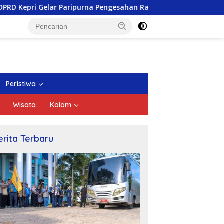
 Paripurna Pengesahan Ranperda Pertanggungjawaban APBD 202
Peristiwa
Wisata
Kolom
erita Terbaru