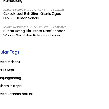
Hambalang
Selasa, Desember 4, 2012 1:57 Pm
0 Komentar
Cekcok Jual Beli Gitar, Gitaris Zigas
Dipukul Teman Sendiri
Selasa, Desember 4, 2012 2:00 Pm
0 Komentar
Bupati Aceng Fikri Minta Maaf Kepada
Warga Garut dan Rakyat Indonesia
ular Tags
erita terbaru
PRD Kepri
anjungpinang
ubernur Kepri
erita karimun hari ini