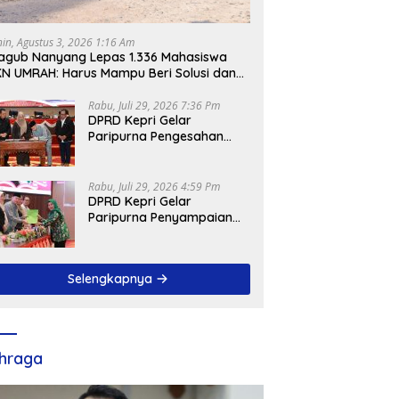
nin, Agustus 3, 2026 1:16 Am
gub Nanyang Lepas 1.336 Mahasiswa
N UMRAH: Harus Mampu Beri Solusi dan
ntribusi Positif bagi Masyarakat
Rabu, Juli 29, 2026 7:36 Pm
DPRD Kepri Gelar
Paripurna Pengesahan
Ranperda
Pertanggungjawaban
APBD 2025, Sejumlah
Rabu, Juli 29, 2026 4:59 Pm
Rekomendasi Strategis
DPRD Kepri Gelar
Disampaikan
Paripurna Penyampaian
Pendapat Akhir Atas
Ranperda LPP APBD 2025
Selengkapnya
hraga