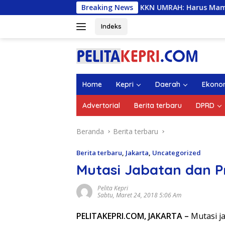
Langsung
as 1.336 Mahasiswa KKN UMRAH: Harus Mampu Beri Solusi dan 
Breaking News
ke
konten
Indeks
Home
Kepri
Daerah
Ekono
Advertorial
Berita terbaru
DPRD
Beranda
Berita terbaru
Berita terbaru
,
Jakarta
,
Uncategorized
Mutasi Jabatan dan P
Pelita Kepri
Sabtu, Maret 24, 2018 5:06 Am
PELITAKEPRI.COM, JAKARTA –
Mutasi j