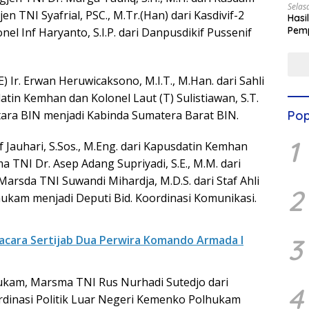
Selas
jen TNI Syafrial, PSC., M.Tr.(Han) dari Kasdivif-2
Hasi
Pemp
el Inf Haryanto, S.I.P. dari Danpusdikif Pussenif
Digit
(E) Ir. Erwan Heruwicaksono, M.I.T., M.Han. dari Sahli
in Kemhan dan Kolonel Laut (T) Sulistiawan, S.T.
ara BIN menjadi Kabinda Sumatera Barat BIN.
Pop
1
 Jauhari, S.Sos., M.Eng. dari Kapusdatin Kemhan
TNI Dr. Asep Adang Supriyadi, S.E., M.M. dari
sda TNI Suwandi Mihardja, M.D.S. dari Staf Ahli
2
ukam menjadi Deputi Bid. Koordinasi Komunikasi.
cara Sertijab Dua Perwira Komando Armada I
3
ukam, Marsma TNI Rus Nurhadi Sutedjo dari
4
ordinasi Politik Luar Negeri Kemenko Polhukam