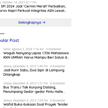
a, Oktober 14, 2025 8:17 Pm
l SPI 2024 Jadi ‘Cermin Merah’ Perbaikan,
rov Kepri Perkuat Integritas ASN Lewat
alisasi
Selengkapnya
ular Post
Senin, Agustus 3, 2026 1:16 Am
0 Komentar
Wagub Nanyang Lepas 1.336 Mahasiswa
KKN UMRAH: Harus Mampu Beri Solusi dan
Kontribusi Positif bagi Masyarakat
Selasa, Desember 4, 2012 1:46 Pm
0 Komentar
Jadi Kurir Sabu, Dua Sipir di Lampung
Ditangkap
Selasa, Desember 4, 2012 1:51 Pm
0 Komentar
Bus TransJ Tak Kunjung Datang,
Penumpang Gedor-gedor Pintu Halte
Harmoni
Selasa, Desember 4, 2012 1:54 Pm
0 Komentar
Wafid Buka-bukaan Soal Proyek Tender