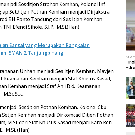
menjadi Sesditjen Strahan Kemhan, Kolonel Inf
ap Setditjen Pothan Kemhan menjadi Dirjakstra
fred BH Rante Tandung dari Ses Itjen Kemhan
NI Efendi Sihole, S.I.P., M.Si.(Han)
alan Santai yang Merupakan Rangkaian
umni SMAN 2 Tanjungpinang
Selas
Ting
Adre
ertahanan Unhan menjadi Ses Itjen Kemhan, Mayjen
Roa
 Bid. Keamanan Kemhan menjadi Staf Khusus Kasad,
than Kemhan menjadi Staf Ahli Bid. Keamanan
, M.Sc.Soc.
menjadi Sesditjen Pothan Kemhan, Kolonel Cku
en Setjen Kemhan menjadi Dirkomcad Ditjen Pothan
, M.Si. dari Staf Khusus Kasad menjadi Karo Ren
., M.Si. (Han)