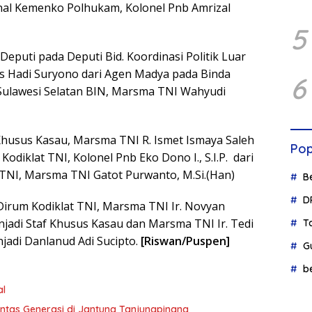
onal Kemenko Polhukam, Kolonel Pnb Amrizal
5
eputi pada Deputi Bid. Koordinasi Politik Luar
s Hadi Suryono dari Agen Madya pada Binda
6
 Sulawesi Selatan BIN, Marsma TNI Wahyudi
Khusus Kasau, Marsma TNI R. Ismet Ismaya Saleh
Pop
Kodiklat TNI, Kolonel Pnb Eko Dono I., S.I.P. dari
t TNI, Marsma TNI Gatot Purwanto, M.Si.(Han)
B
D
 Dirum Kodiklat TNI, Marsma TNI Ir. Novyan
jadi Staf Khusus Kasau dan Marsma TNI Ir. Tedi
T
njadi Danlanud Adi Sucipto.
[Riswan/Puspen]
G
b
al
ntas Generasi di Jantung Tanjungpinang