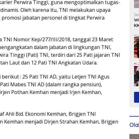
arier Perwira Tinggi, guna mengoptimalkan tugas-
dinamis. Oleh karena itu, TNI melakukan upaya
Se
 promosi jabatan personel di tingkat Perwira
Wa
KK
Ko
 TNI Nomor Kep/277/III/2018, tanggal 23 Maret
pengangkatan dalam jabatan di lingkungan TNI,
ra Tinggi (Pati) TNI, terdiri dari 25 Pati jajaran TNI
atan Laut dan 12 Pati TNI Angkatan Udara.
berikut : 25 Pati TNI AD, yaitu Letjen TNI Agus
i Pati Mabes TNI AD (dalam rangka pensiun),
irjen Pothan Kemhan menjadi Irjen Kemhan,
f Ahli Bid. Ekonomi Kemhan, Brigjen TNI
n Kemhan menjadi Dirjen Strahan Kemhan, Brigjen
Ola