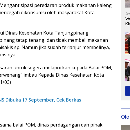
Mengantisipasi peredaran produk makanan kaleng
mencegah dikonsumsi oleh masyarakat Kota
Se
Wa
KK
Ko
lui Dinas Kesehatan Kota Tanjungpinang
inang tetap tenang, dan tidak membeli makanan
nisakis sp. Namun jika sudah terlanjur membelinya,
msinya.
asaran untuk segera melaporkan kepada Balai POM,
berwenang”,imbau Kepada Dinas Kesehatan Kota
1/03)
NS Dibuka 17 September, Cek Berkas
Ola
rsama balai POM, dinas perdagangan dan pihak