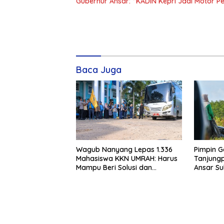
Gubernur Ansar: “KADIN Kepri Jadi Motor 
Baca Juga
Wagub Nanyang Lepas 1.336
Pimpin G
Mahasiswa KKN UMRAH: Harus
Tanjungp
Mampu Beri Solusi dan
Ansar S
Kontribusi Positif bagi
Bukit Bes
Masyarakat