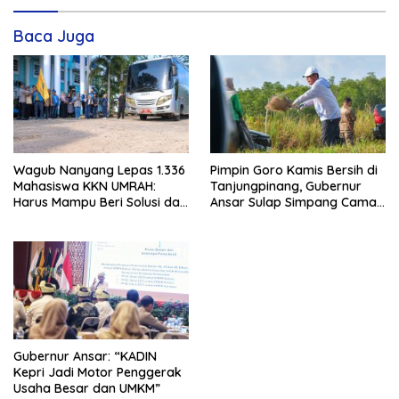
Baca Juga
Wagub Nanyang Lepas 1.336
Pimpin Goro Kamis Bersih di
Mahasiswa KKN UMRAH:
Tanjungpinang, Gubernur
Harus Mampu Beri Solusi dan
Ansar Sulap Simpang Camat
Kontribusi Positif bagi
Bukit Bestari Jadi Rapi
Masyarakat
Gubernur Ansar: “KADIN
Kepri Jadi Motor Penggerak
Usaha Besar dan UMKM”