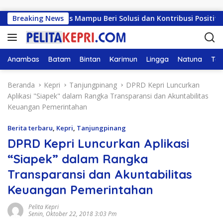
Langsung ke konten
RAH: Harus Mampu Beri Solusi dan Kontribusi Positif bagi M
Breaking News
Anambas
Batam
Bintan
Karimun
Lingga
Natuna
Tan
Beranda
Kepri
Tanjungpinang
DPRD Kepri Luncurkan
Aplikasi "Siapek" dalam Rangka Transparansi dan Akuntabilitas
Keuangan Pemerintahan
Berita terbaru
,
Kepri
,
Tanjungpinang
DPRD Kepri Luncurkan Aplikasi
“Siapek” dalam Rangka
Transparansi dan Akuntabilitas
Keuangan Pemerintahan
Pelita Kepri
Senin, Oktober 22, 2018 3:03 Pm