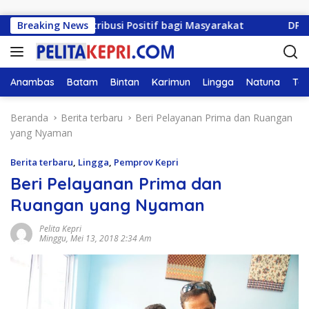
Langsung ke konten
si dan Kontribusi Positif bagi Masyarakat
Breaking News
DPRD Kepr
Anambas
Batam
Bintan
Karimun
Lingga
Natuna
Tan
Beranda
Berita terbaru
Beri Pelayanan Prima dan Ruangan
yang Nyaman
Berita terbaru
,
Lingga
,
Pemprov Kepri
Beri Pelayanan Prima dan
Ruangan yang Nyaman
Pelita Kepri
Minggu, Mei 13, 2018 2:34 Am