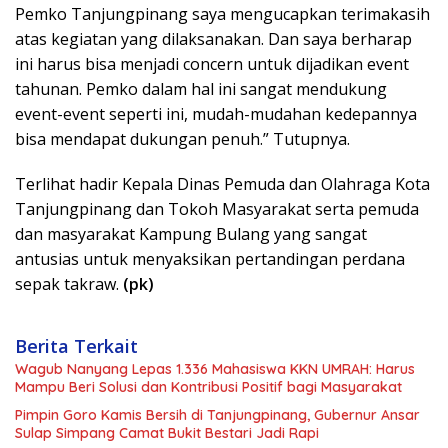
Pemko Tanjungpinang saya mengucapkan terimakasih
atas kegiatan yang dilaksanakan. Dan saya berharap
ini harus bisa menjadi concern untuk dijadikan event
tahunan. Pemko dalam hal ini sangat mendukung
event-event seperti ini, mudah-mudahan kedepannya
bisa mendapat dukungan penuh.” Tutupnya.
Terlihat hadir Kepala Dinas Pemuda dan Olahraga Kota
Tanjungpinang dan Tokoh Masyarakat serta pemuda
dan masyarakat Kampung Bulang yang sangat
antusias untuk menyaksikan pertandingan perdana
sepak takraw.
(pk)
Berita Terkait
Wagub Nanyang Lepas 1.336 Mahasiswa KKN UMRAH: Harus
Mampu Beri Solusi dan Kontribusi Positif bagi Masyarakat
Pimpin Goro Kamis Bersih di Tanjungpinang, Gubernur Ansar
Sulap Simpang Camat Bukit Bestari Jadi Rapi