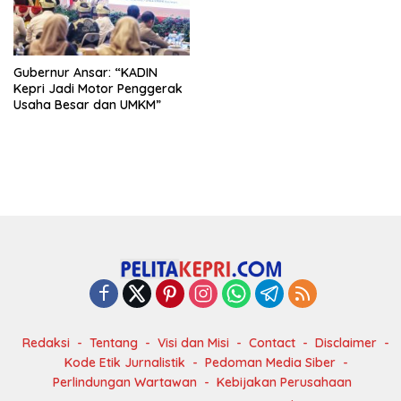
Gubernur Ansar: “KADIN
Kepri Jadi Motor Penggerak
Usaha Besar dan UMKM”
Redaksi
Tentang
Visi dan Misi
Contact
Disclaimer
Kode Etik Jurnalistik
Pedoman Media Siber
Perlindungan Wartawan
Kebijakan Perusahaan