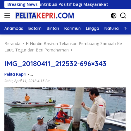
Langsung
si dan Kontribusi Positif bagi Masyarakat
Breaking News
DPRD Kepr
ke
konten
Anambas
Batam
Bintan
Karimun
Lingga
Natuna
Tan
Beranda
H Nurdin Basirun Tekankan Pembuang Sampah Ke
Laut, Tegur dan Beri Pemahaman
IMG_20180411_212532-696×343
Pelita Kepri
-
Berita terbaru
Rabu, April 11, 2018 4:15 Pm
,
Pemprov Kepri
,
Tanjungpinang
,
Wisata