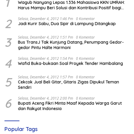
1
Wagub Nanyang Lepas 1.336 Mahasiswa KKN UMRAH:
Harus Mampu Beri Solusi dan Kontribusi Positif bagi
Masyarakat
2
Selasa, Desember 4, 2012 1:46 Pm
0 Komentar
Jadi Kurir Sabu, Dua Sipir di Lampung Ditangkap
3
Selasa, Desember 4, 2012 1:51 Pm
0 Komentar
Bus TransJ Tak Kunjung Datang, Penumpang Gedor-
gedor Pintu Halte Harmoni
4
Selasa, Desember 4, 2012 1:54 Pm
0 Komentar
Wafid Buka-bukaan Soal Proyek Tender Hambalang
5
Selasa, Desember 4, 2012 1:57 Pm
0 Komentar
Cekcok Jual Beli Gitar, Gitaris Zigas Dipukul Teman
Sendiri
6
Selasa, Desember 4, 2012 2:00 Pm
0 Komentar
Bupati Aceng Fikri Minta Maaf Kepada Warga Garut
dan Rakyat Indonesia
Popular Tags