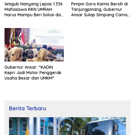
Wagub Nanyang Lepas 1.336
Pimpin Goro Kamis Bersih di
Mahasiswa KKN UMRAH:
Tanjungpinang, Gubernur
Harus Mampu Beri Solusi dan
Ansar Sulap Simpang Camat
Kontribusi Positif bagi
Bukit Bestari Jadi Rapi
Masyarakat
Gubernur Ansar: “KADIN
Kepri Jadi Motor Penggerak
Usaha Besar dan UMKM”
Berita Terbaru