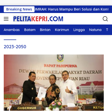
Langsung ke konten
Mahasiswa KKN UMRAH: Harus Mampu Beri Solusi dan Kontribus
Breaking News
Anambas
Batam
Bintan
Karimun
Lingga
Natuna
Tan
2023-2050