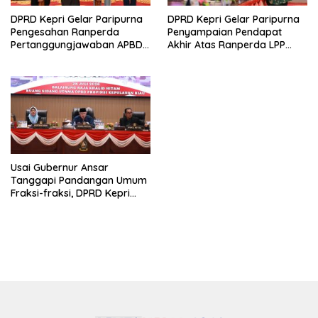
DPRD Kepri Gelar Paripurna
DPRD Kepri Gelar Paripurna
Pengesahan Ranperda
Penyampaian Pendapat
Pertanggungjawaban APBD
Akhir Atas Ranperda LPP
2025, Sejumlah Rekomendasi
APBD 2025
Strategis Disampaikan
Usai Gubernur Ansar
Tanggapi Pandangan Umum
Fraksi-fraksi, DPRD Kepri
Bentuk Pansus Ranperda
Penyelenggaraan
Peternakan dan Kesehatan
Hewan