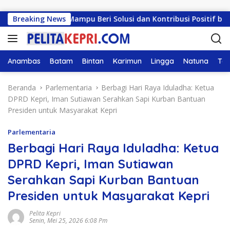
Langsung ke konten
H: Harus Mampu Beri Solusi dan Kontribusi Positif bagi Mas
Breaking News
Anambas
Batam
Bintan
Karimun
Lingga
Natuna
Tan
Beranda
Parlementaria
Berbagi Hari Raya Iduladha: Ketua
DPRD Kepri, Iman Sutiawan Serahkan Sapi Kurban Bantuan
Presiden untuk Masyarakat Kepri
Parlementaria
Berbagi Hari Raya Iduladha: Ketua
DPRD Kepri, Iman Sutiawan
Serahkan Sapi Kurban Bantuan
Presiden untuk Masyarakat Kepri
Pelita Kepri
Senin, Mei 25, 2026 6:08 Pm