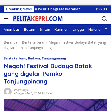
Langsung ke konten
ontribusi Positif bagi Masyarakat
Breaking News
DPRD Kepri Gelar 
Anambas
Batam
Bintan
Karimun
Lingga
Natuna
Tan
Beranda
Berita terbaru
Megah! Festival Budaya Batak yang
digelar Pemko Tanjungpinang
Berita terbaru
,
Budaya
,
Tanjungpinang
Megah! Festival Budaya Batak
yang digelar Pemko
Tanjungpinang
Pelita Kepri
Minggu, Mei 6, 2018 10:29 Am