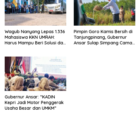
Wagub Nanyang Lepas 1.336
Pimpin Goro Kamis Bersih di
Mahasiswa KKN UMRAH:
Tanjungpinang, Gubernur
Harus Mampu Beri Solusi dan
Ansar Sulap Simpang Camat
Kontribusi Positif bagi
Bukit Bestari Jadi Rapi
Masyarakat
Gubernur Ansar: “KADIN
Kepri Jadi Motor Penggerak
Usaha Besar dan UMKM”