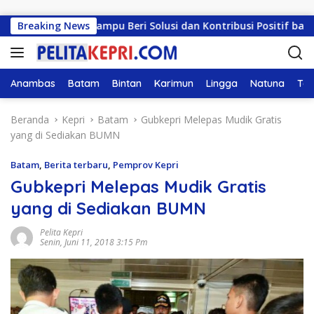
Langsung ke konten
H: Harus Mampu Beri Solusi dan Kontribusi Positif bagi Masy
Breaking News
Anambas
Batam
Bintan
Karimun
Lingga
Natuna
Tan
Beranda
Kepri
Batam
Gubkepri Melepas Mudik Gratis
yang di Sediakan BUMN
Batam
,
Berita terbaru
,
Pemprov Kepri
Gubkepri Melepas Mudik Gratis
yang di Sediakan BUMN
Pelita Kepri
Senin, Juni 11, 2018 3:15 Pm