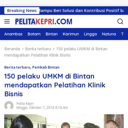
Langsung ke konten
H: Harus Mampu Beri Solusi dan Kontribusi Positif bagi Mas
Breaking News
Anambas
Batam
Bintan
Karimun
Lingga
Natuna
Tan
Beranda
Berita terbaru
150 pelaku UMKM di Bintan
mendapatkan Pelatihan Klinik Bisnis
Berita terbaru
,
Pemkab Bintan
150 pelaku UMKM di Bintan
mendapatkan Pelatihan Klinik
Bisnis
Pelita Kepri
Minggu, Oktober 7, 2018 9:18 Am