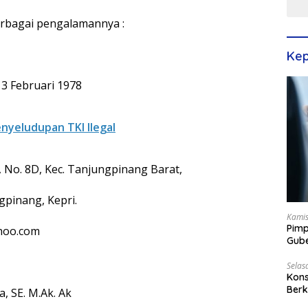
berbagai pengalamannya :
Kep
bruari 1978
nyeludupan TKI Ilegal
No. 8D, Kec. Tanjungpinang Barat,
gpinang, Kepri.
Kamis
Pimp
oo.com
Gube
Best
Selas
Kons
Berk
. M.Ak. Ak
Terp