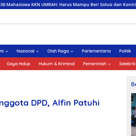
MRAH: Harus Mampu Beri Solusi dan Kontribusi Positif bagi M
mi
Nasional
Olah Raga
Parlementaria
Politik
Gaya Hidup
Hukum & Kriminal
Pemerintah
Selebriti
B
nggota DPD, Alfin Patuhi