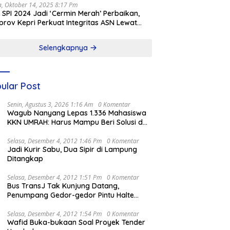
a, Oktober 14, 2025 8:17 Pm
l SPI 2024 Jadi ‘Cermin Merah’ Perbaikan,
rov Kepri Perkuat Integritas ASN Lewat
alisasi
Selengkapnya
ular Post
Senin, Agustus 3, 2026 1:16 Am
0 Komentar
Wagub Nanyang Lepas 1.336 Mahasiswa
KKN UMRAH: Harus Mampu Beri Solusi dan
Kontribusi Positif bagi Masyarakat
Selasa, Desember 4, 2012 1:46 Pm
0 Komentar
Jadi Kurir Sabu, Dua Sipir di Lampung
Ditangkap
Selasa, Desember 4, 2012 1:51 Pm
0 Komentar
Bus TransJ Tak Kunjung Datang,
Penumpang Gedor-gedor Pintu Halte
Harmoni
Selasa, Desember 4, 2012 1:54 Pm
0 Komentar
Wafid Buka-bukaan Soal Proyek Tender