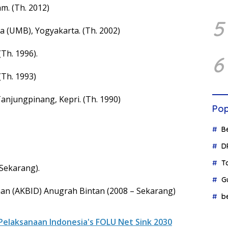
m. (Th. 2012)
5
a (UMB), Yogyakarta. (Th. 2002)
Th. 1996).
6
(Th. 1993)
njungpinang, Kepri. (Th. 1990)
Pop
B
D
T
 Sekarang).
G
nan (AKBID) Anugrah Bintan (2008 – Sekarang)
b
elaksanaan Indonesia's FOLU Net Sink 2030