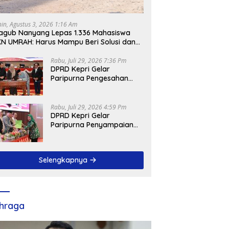
nin, Agustus 3, 2026 1:16 Am
gub Nanyang Lepas 1.336 Mahasiswa
N UMRAH: Harus Mampu Beri Solusi dan
ntribusi Positif bagi Masyarakat
Rabu, Juli 29, 2026 7:36 Pm
DPRD Kepri Gelar
Paripurna Pengesahan
Ranperda
Pertanggungjawaban
APBD 2025, Sejumlah
Rabu, Juli 29, 2026 4:59 Pm
Rekomendasi Strategis
DPRD Kepri Gelar
Disampaikan
Paripurna Penyampaian
Pendapat Akhir Atas
Ranperda LPP APBD 2025
Selengkapnya
hraga