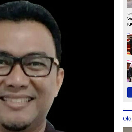
Se
Wa
KK
Ko
Ola