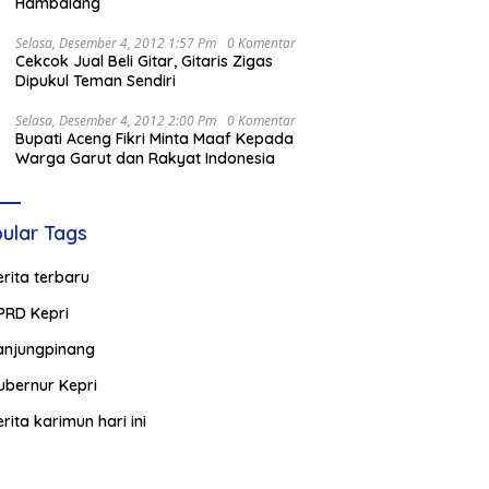
Hambalang
Selasa, Desember 4, 2012 1:57 Pm
0 Komentar
Cekcok Jual Beli Gitar, Gitaris Zigas
Dipukul Teman Sendiri
Selasa, Desember 4, 2012 2:00 Pm
0 Komentar
Bupati Aceng Fikri Minta Maaf Kepada
Warga Garut dan Rakyat Indonesia
ular Tags
erita terbaru
PRD Kepri
anjungpinang
ubernur Kepri
erita karimun hari ini