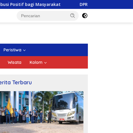
asyarakat
DPRD Kepri Gelar Paripurna Pengesahan Ran
Peristiwa
Wisata
Kolom
erita Terbaru