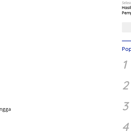
Selas
Hasi
Pemp
Digit
Pop
1
2
3
ngga
4