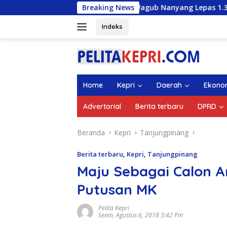
Langsung
Wagub Nanyang Lepas 1.336 Mahasiswa KKN U
Breaking News
ke
konten
Indeks
Home
Kepri
Daerah
Ekono
Advertorial
Berita terbaru
DPRD
Beranda
Kepri
Tanjungpinang
Berita terbaru
,
Kepri
,
Tanjungpinang
Maju Sebagai Calon A
Putusan MK
Pelita Kepri
Senin, Agustus 6, 2018 3:42 Pm