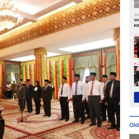
Se
Wa
KK
Ko
Ola