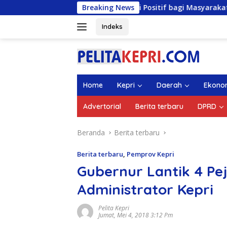
Langsung
si dan Kontribusi Positif bagi Masyarakat
Breaking News
DPRD Kepr
ke
konten
Indeks
Home
Kepri
Daerah
Ekono
Advertorial
Berita terbaru
DPRD
Beranda
Berita terbaru
Berita terbaru
,
Pemprov Kepri
Gubernur Lantik 4 Pe
Administrator Kepri
Pelita Kepri
Jumat, Mei 4, 2018 3:12 Pm