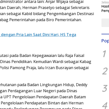
ministrator antara lain: Anjar Wijaya sebagai
Selas
Hasi
an Daerah, Herman Prasetyo sebagai Sekretaris
Pemp
an sebagai Kabid bidang Pengembangan Destinasi
Digit
 Kabag Pemerintahan pada Biro Pemerintahan.
dengan Pria Lain Saat Dini Hari, HS Tega
Pop
1
tasi pada Badan Kepegawaian lalu Raja Faisal
 Dinas Pendidikan. Kemudian Wardi sebagai Kabag
2
lisi Pamong Praja, lalu Irzan Busrayan sebagai
3
 Kehutanan pada Badan Lingkungan Hidup, Deddy
gan Perdagangan Luar Negeri pada Dinas
ala UPT Pengelolaan Pendapatan Daerah Batam
4
T Pengelolaan Pendapatan Bintan dan Herman