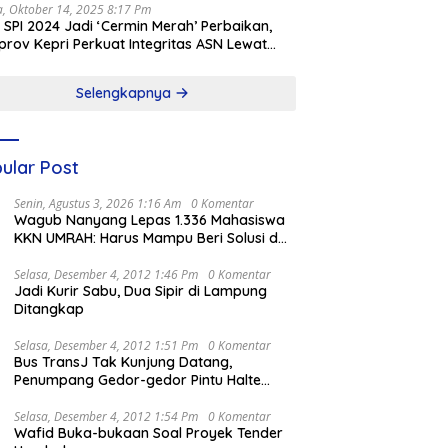
a, Oktober 14, 2025 8:17 Pm
l SPI 2024 Jadi ‘Cermin Merah’ Perbaikan,
rov Kepri Perkuat Integritas ASN Lewat
alisasi
Selengkapnya
ular Post
Senin, Agustus 3, 2026 1:16 Am
0 Komentar
Wagub Nanyang Lepas 1.336 Mahasiswa
KKN UMRAH: Harus Mampu Beri Solusi dan
Kontribusi Positif bagi Masyarakat
Selasa, Desember 4, 2012 1:46 Pm
0 Komentar
Jadi Kurir Sabu, Dua Sipir di Lampung
Ditangkap
Selasa, Desember 4, 2012 1:51 Pm
0 Komentar
Bus TransJ Tak Kunjung Datang,
Penumpang Gedor-gedor Pintu Halte
Harmoni
Selasa, Desember 4, 2012 1:54 Pm
0 Komentar
Wafid Buka-bukaan Soal Proyek Tender