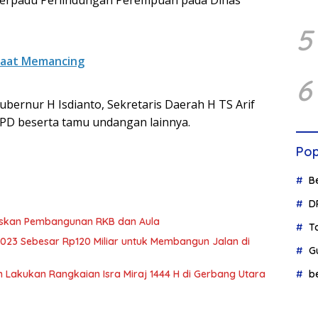
Terpadu Perlindungan Perempuan pada Dinas
5
 Saat Memancing
6
ubernur H Isdianto, Sekretaris Daerah H TS Arif
OPD beserta tamu undangan lainnya.
Pop
B
D
taskan Pembangunan RKB dan Aula
T
023 Sebesar Rp120 Miliar untuk Membangun Jalan di
G
b
 Lakukan Rangkaian Isra Miraj 1444 H di Gerbang Utara