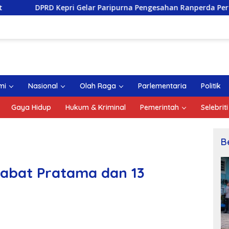
i Gelar Paripurna Pengesahan Ranperda Pertanggungjawaban A
mi
Nasional
Olah Raga
Parlementaria
Politik
Gaya Hidup
Hukum & Kriminal
Pemerintah
Selebriti
B
jabat Pratama dan 13