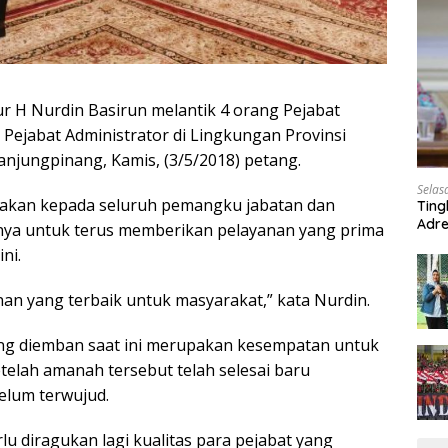
 H Nurdin Basirun melantik 4 orang Pejabat
Pejabat Administrator di Lingkungan Provinsi
njungpinang, Kamis, (3/5/2018) petang.
Selas
kan kepada seluruh pemangku jabatan dan
Ting
Adre
snya untuk terus memberikan pelayanan yang prima
Roa
ni.
nan yang terbaik untuk masyarakat,” kata Nurdin.
g diemban saat ini merupakan kesempatan untuk
telah amanah tersebut telah selesai baru
elum terwujud.
lu diragukan lagi kualitas para pejabat yang