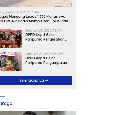
nin, Agustus 3, 2026 1:16 Am
gub Nanyang Lepas 1.336 Mahasiswa
N UMRAH: Harus Mampu Beri Solusi dan
ntribusi Positif bagi Masyarakat
Rabu, Juli 29, 2026 7:36 Pm
DPRD Kepri Gelar
Paripurna Pengesahan
Ranperda
Pertanggungjawaban
APBD 2025, Sejumlah
Rabu, Juli 29, 2026 4:59 Pm
Rekomendasi Strategis
DPRD Kepri Gelar
Disampaikan
Paripurna Penyampaian
Pendapat Akhir Atas
Ranperda LPP APBD 2025
Selengkapnya
hraga