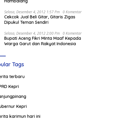
Hambalang
Selasa, Desember 4, 2012 1:57 Pm
0 Komentar
Cekcok Jual Beli Gitar, Gitaris Zigas
Dipukul Teman Sendiri
Selasa, Desember 4, 2012 2:00 Pm
0 Komentar
Bupati Aceng Fikri Minta Maaf Kepada
Warga Garut dan Rakyat Indonesia
ular Tags
erita terbaru
PRD Kepri
anjungpinang
ubernur Kepri
erita karimun hari ini