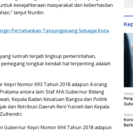
s untuk kesejahteraan masyarakat dan keberhasilan
han,” lanjut Nurdin.
Kep
Ingin Pertahankan Tanjungpinang Sebagai Kota
yang lumrah terjadi lingkup pemerintahan,
pemegang tongkat kendali hal terpenting adalah
r Kepri Nomor 693 Tahun 2018 adapun 4 orang
Pratama antara lain: Staf Ahli Gubernur Bidang
Kamis
Pimp
ti, Kepala Badan Kesatuan Bangsa dan Politik
Gube
jak dan Retribusi Daerah Reni Yusneli dan Kepala
Best
Zulhendri.
Selas
Kons
Berk
an Gubernur Kepri Nomor 694 Tahun 2018 adapun
Terp