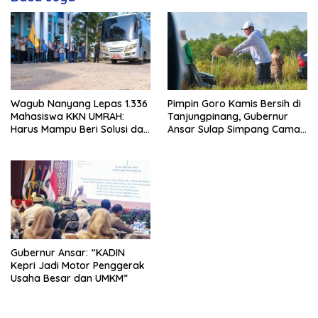
Wagub Nanyang Lepas 1.336
Pimpin Goro Kamis Bersih di
Mahasiswa KKN UMRAH:
Tanjungpinang, Gubernur
Harus Mampu Beri Solusi dan
Ansar Sulap Simpang Camat
Kontribusi Positif bagi
Bukit Bestari Jadi Rapi
Masyarakat
Gubernur Ansar: “KADIN
Kepri Jadi Motor Penggerak
Usaha Besar dan UMKM”