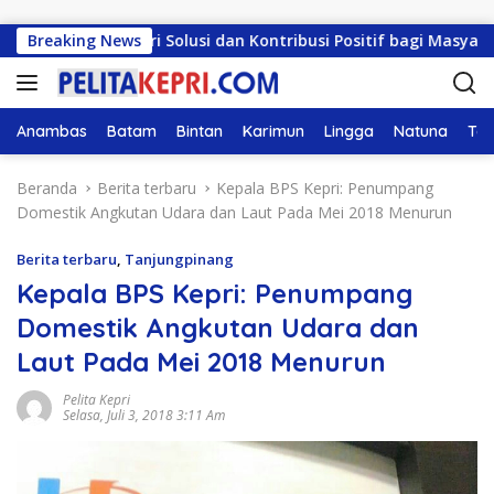
Langsung ke konten
ampu Beri Solusi dan Kontribusi Positif bagi Masyarakat
Breaking News
Anambas
Batam
Bintan
Karimun
Lingga
Natuna
Tan
Beranda
Berita terbaru
Kepala BPS Kepri: Penumpang
Domestik Angkutan Udara dan Laut Pada Mei 2018 Menurun
Berita terbaru
,
Tanjungpinang
Kepala BPS Kepri: Penumpang
Domestik Angkutan Udara dan
Laut Pada Mei 2018 Menurun
Pelita Kepri
Selasa, Juli 3, 2018 3:11 Am