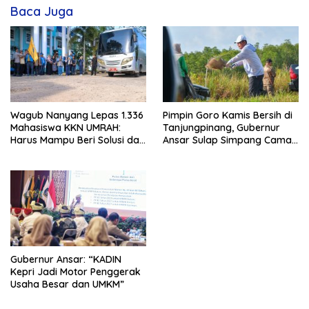
Baca Juga
Wagub Nanyang Lepas 1.336
Pimpin Goro Kamis Bersih di
Mahasiswa KKN UMRAH:
Tanjungpinang, Gubernur
Harus Mampu Beri Solusi dan
Ansar Sulap Simpang Camat
Kontribusi Positif bagi
Bukit Bestari Jadi Rapi
Masyarakat
Gubernur Ansar: “KADIN
Kepri Jadi Motor Penggerak
Usaha Besar dan UMKM”