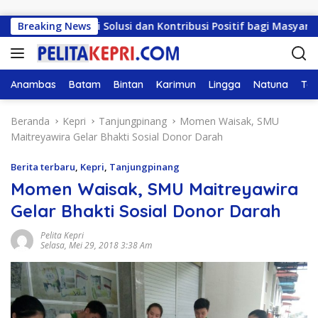
Langsung ke konten
ampu Beri Solusi dan Kontribusi Positif bagi Masyarakat
Breaking News
Anambas
Batam
Bintan
Karimun
Lingga
Natuna
Tan
Beranda
Kepri
Tanjungpinang
Momen Waisak, SMU
Maitreyawira Gelar Bhakti Sosial Donor Darah
Berita terbaru
,
Kepri
,
Tanjungpinang
Momen Waisak, SMU Maitreyawira
Gelar Bhakti Sosial Donor Darah
Pelita Kepri
Selasa, Mei 29, 2018 3:38 Am