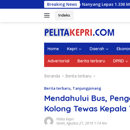
Langsung
Wagub Nanyang Lepas 1.336 Mahasiswa KKN UMRAH
Breaking News
ke
konten
Indeks
Home
Kepri
Daerah
Ekono
Advertorial
Berita terbaru
DPRD
Beranda
Berita terbaru
Berita terbaru
,
Tanjungpinang
Mendahului Bus, Pen
Kolong Tewas Kepala 
Pelita Kepri
Senin, Agustus 27, 2018 1:14 Am