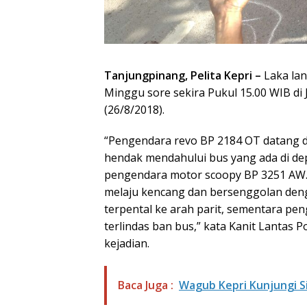
Tanjungpinang, Pelita Kepri –
Laka lan
Minggu sore sekira Pukul 15.00 WIB di 
(26/8/2018).
“Pengendara revo BP 2184 OT datang d
hendak mendahului bus yang ada di de
pengendara motor scoopy BP 3251 AW. 
melaju kencang dan bersenggolan den
terpental ke arah parit, sementara pe
terlindas ban bus,” kata Kanit Lantas 
kejadian.
Baca Juga :
Wagub Kepri Kunjungi S