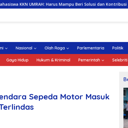
: Harus Mampu Beri Solusi dan Kontribusi Positif bagi Masy
mi
Nasional
Olah Raga
Parlementaria
Politik
Gaya Hidup
Hukum & Kriminal
Pemerintah
Selebriti
B
gendara Sepeda Motor Masuk
Terlindas