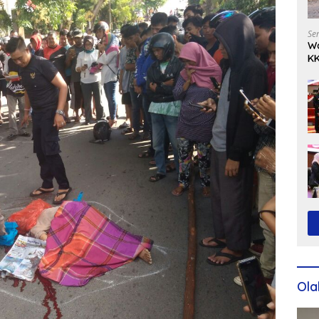
Se
Wa
KK
Ko
Ola