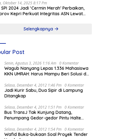
a, Oktober 14, 2025 8:17 Pm
l SPI 2024 Jadi ‘Cermin Merah’ Perbaikan,
rov Kepri Perkuat Integritas ASN Lewat
alisasi
Selengkapnya
ular Post
Senin, Agustus 3, 2026 1:16 Am
0 Komentar
Wagub Nanyang Lepas 1.336 Mahasiswa
KKN UMRAH: Harus Mampu Beri Solusi dan
Kontribusi Positif bagi Masyarakat
Selasa, Desember 4, 2012 1:46 Pm
0 Komentar
Jadi Kurir Sabu, Dua Sipir di Lampung
Ditangkap
Selasa, Desember 4, 2012 1:51 Pm
0 Komentar
Bus TransJ Tak Kunjung Datang,
Penumpang Gedor-gedor Pintu Halte
Harmoni
Selasa, Desember 4, 2012 1:54 Pm
0 Komentar
Wafid Buka-bukaan Soal Proyek Tender