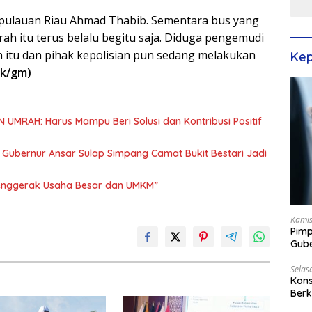
pulauan Riau Ahmad Thabib. Sementara bus yang
rah itu terus belalu begitu saja. Diduga pengemudi
n itu dan pihak kepolisian pun sedang melakukan
Kep
k/gm)
UMRAH: Harus Mampu Beri Solusi dan Kontribusi Positif
, Gubernur Ansar Sulap Simpang Camat Bukit Bestari Jadi
Penggerak Usaha Besar dan UMKM”
Kamis
Pimp
Gube
Best
Selas
Kons
Berk
Terp