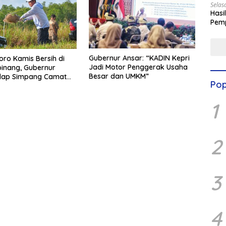
Selas
Hasi
Pemp
Digit
Gubernur Ansar: “KADIN Kepri
oro Kamis Bersih di
Jadi Motor Penggerak Usaha
inang, Gubernur
Besar dan UMKM”
ulap Simpang Camat
Pop
tari Jadi Rapi
1
2
3
4