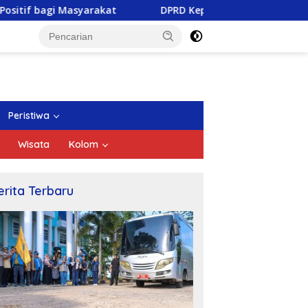
arakat
DPRD Kepri Gelar Paripurna Pengesahan Ranper
Peristiwa
Wisata
Kolom
erita Terbaru