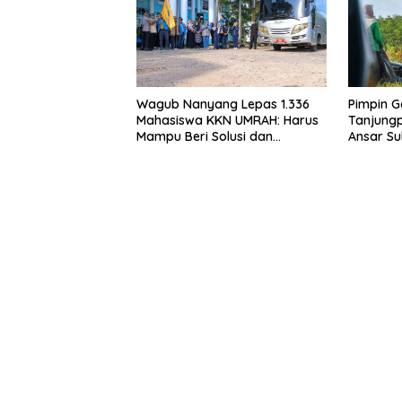
Wagub Nanyang Lepas 1.336
Pimpin G
Mahasiswa KKN UMRAH: Harus
Tanjungp
Mampu Beri Solusi dan
Ansar S
Kontribusi Positif bagi
Bukit Bes
Masyarakat