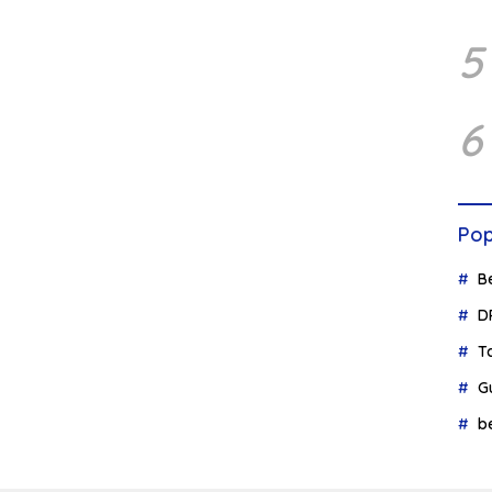
5
6
Pop
B
D
T
G
b