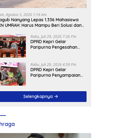
nin, Agustus 3, 2026 1:16 Am
gub Nanyang Lepas 1.336 Mahasiswa
N UMRAH: Harus Mampu Beri Solusi dan
ntribusi Positif bagi Masyarakat
Rabu, Juli 29, 2026 7:36 Pm
DPRD Kepri Gelar
Paripurna Pengesahan
Ranperda
Pertanggungjawaban
APBD 2025, Sejumlah
Rabu, Juli 29, 2026 4:59 Pm
Rekomendasi Strategis
DPRD Kepri Gelar
Disampaikan
Paripurna Penyampaian
Pendapat Akhir Atas
Ranperda LPP APBD 2025
Selengkapnya
hraga