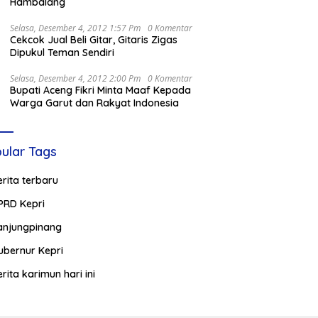
Hambalang
Selasa, Desember 4, 2012 1:57 Pm
0 Komentar
Cekcok Jual Beli Gitar, Gitaris Zigas
Dipukul Teman Sendiri
Selasa, Desember 4, 2012 2:00 Pm
0 Komentar
Bupati Aceng Fikri Minta Maaf Kepada
Warga Garut dan Rakyat Indonesia
ular Tags
erita terbaru
PRD Kepri
anjungpinang
ubernur Kepri
erita karimun hari ini