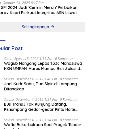
a, Oktober 14, 2025 8:17 Pm
l SPI 2024 Jadi ‘Cermin Merah’ Perbaikan,
rov Kepri Perkuat Integritas ASN Lewat
alisasi
Selengkapnya
ular Post
Senin, Agustus 3, 2026 1:16 Am
0 Komentar
Wagub Nanyang Lepas 1.336 Mahasiswa
KKN UMRAH: Harus Mampu Beri Solusi dan
Kontribusi Positif bagi Masyarakat
Selasa, Desember 4, 2012 1:46 Pm
0 Komentar
Jadi Kurir Sabu, Dua Sipir di Lampung
Ditangkap
Selasa, Desember 4, 2012 1:51 Pm
0 Komentar
Bus TransJ Tak Kunjung Datang,
Penumpang Gedor-gedor Pintu Halte
Harmoni
Selasa, Desember 4, 2012 1:54 Pm
0 Komentar
Wafid Buka-bukaan Soal Proyek Tender