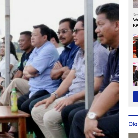
Se
Wa
KK
Ko
Ola