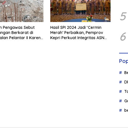
5
an Pengawas Sebut
Hasil SPI 2024 Jadi ‘Cermin
6
angan Berkarat di
Merah’ Perbaikan, Pemprov
alan Pelantar II Karena
Kepri Perkuat Integritas ASN
 Laut
Lewat Digitalisasi
Pop
B
D
T
G
b