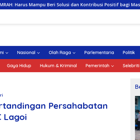
eri Solusi dan Kontribusi Positif bagi Masyarakat
D
mi
Nasional
Olah Raga
Parlementaria
Politik
Gaya Hidup
Hukum & Kriminal
Pemerintah
Selebriti
B
ri
ertandingan Persahabatan
C Lagoi