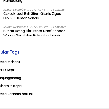
Hambalang
Selasa, Desember 4, 2012 1:57 Pm
0 Komentar
Cekcok Jual Beli Gitar, Gitaris Zigas
Dipukul Teman Sendiri
Selasa, Desember 4, 2012 2:00 Pm
0 Komentar
Bupati Aceng Fikri Minta Maaf Kepada
Warga Garut dan Rakyat Indonesia
ular Tags
erita terbaru
PRD Kepri
anjungpinang
ubernur Kepri
erita karimun hari ini