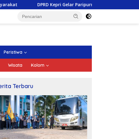
PRD Kepri Gelar Paripurna Pengesahan Ranperda Pertanggungj
Peristiwa
Wisata
Kolom
erita Terbaru