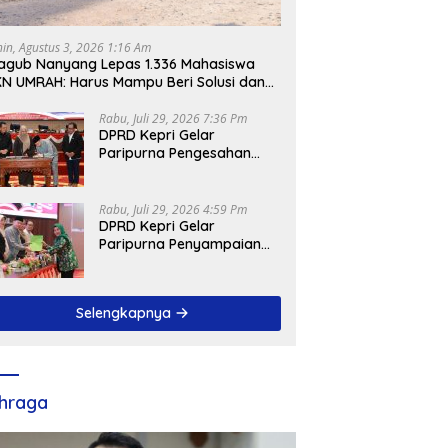
nin, Agustus 3, 2026 1:16 Am
gub Nanyang Lepas 1.336 Mahasiswa
N UMRAH: Harus Mampu Beri Solusi dan
ntribusi Positif bagi Masyarakat
Rabu, Juli 29, 2026 7:36 Pm
DPRD Kepri Gelar
Paripurna Pengesahan
Ranperda
Pertanggungjawaban
APBD 2025, Sejumlah
Rabu, Juli 29, 2026 4:59 Pm
Rekomendasi Strategis
DPRD Kepri Gelar
Disampaikan
Paripurna Penyampaian
Pendapat Akhir Atas
Ranperda LPP APBD 2025
Selengkapnya
hraga