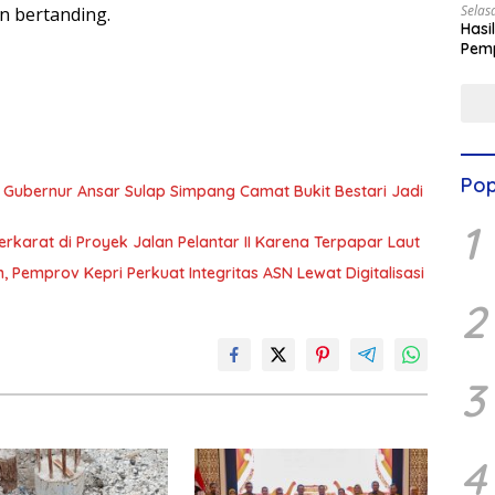
Selas
an bertanding.
Hasi
Pemp
Digit
Pop
, Gubernur Ansar Sulap Simpang Camat Bukit Bestari Jadi
1
karat di Proyek Jalan Pelantar II Karena Terpapar Laut
n, Pemprov Kepri Perkuat Integritas ASN Lewat Digitalisasi
2
3
4