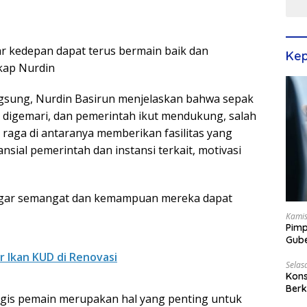
ar kedepan dapat terus bermain baik dan
Kep
kap Nurdin
gsung, Nurdin Basirun menjelaskan bahwa sepak
digemari, dan pemerintah ikut mendukung, salah
 raga di antaranya memberikan fasilitas yang
nsial pemerintah dan instansi terkait, motivasi
 agar semangat dan kemampuan mereka dapat
Kamis
Pimp
Gube
Best
 Ikan KUD di Renovasi
Selas
Kons
Berk
gis pemain merupakan hal yang penting untuk
Terp