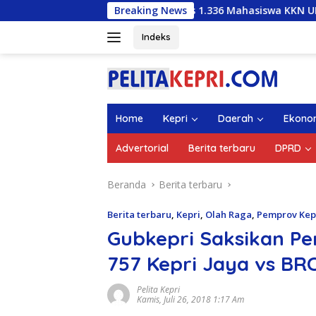
Langsung
gub Nanyang Lepas 1.336 Mahasiswa KKN UMRAH: Harus Mampu B
Breaking News
ke
konten
Indeks
Home
Kepri
Daerah
Ekono
Advertorial
Berita terbaru
DPRD
Beranda
Berita terbaru
Berita terbaru
,
Kepri
,
Olah Raga
,
Pemprov Kep
Gubkepri Saksikan P
757 Kepri Jaya vs BR
Pelita Kepri
Kamis, Juli 26, 2018 1:17 Am