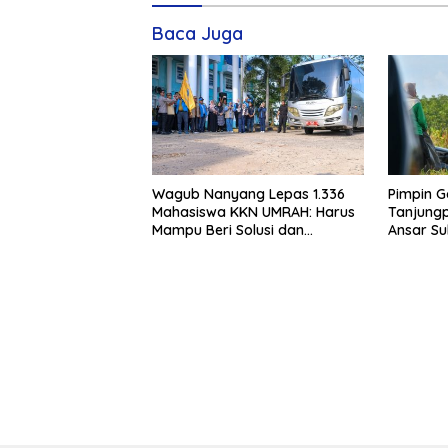
Baca Juga
Wagub Nanyang Lepas 1.336
Pimpin G
Mahasiswa KKN UMRAH: Harus
Tanjungp
Mampu Beri Solusi dan
Ansar S
Kontribusi Positif bagi
Bukit Bes
Masyarakat