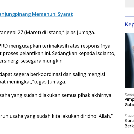
Tanjungpinang Memenuhi Syarat
Kep
anggal 27 (Maret) di Istana,” jelas Jumaga.
DPRD mengucapkan terimakasih atas responsifnya
proses pelantikan ini. Sedangkan kepada Isdianto,
rsinergi sesegara mungkin.
apat segera berkoordinasi dan saling mengisi
pat meningkat,”tegas Jumaga.
Kamis
usaha yang sudah dilakukan semua pihak akhirnya
Pimp
Gube
Best
ruh usaha yang sudah kita lakukan diridhoi Allah,”
Selas
Kons
Berk
Terp