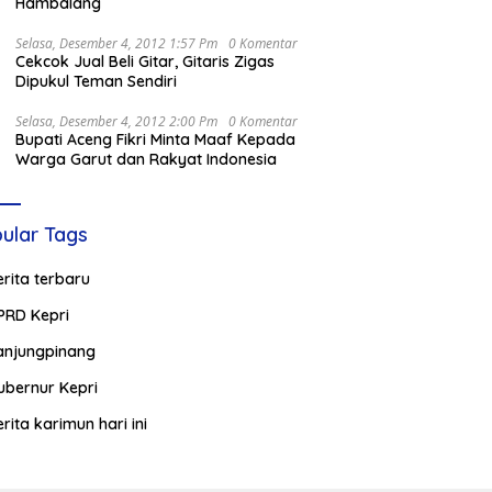
Hambalang
Selasa, Desember 4, 2012 1:57 Pm
0 Komentar
Cekcok Jual Beli Gitar, Gitaris Zigas
Dipukul Teman Sendiri
Selasa, Desember 4, 2012 2:00 Pm
0 Komentar
Bupati Aceng Fikri Minta Maaf Kepada
Warga Garut dan Rakyat Indonesia
ular Tags
erita terbaru
PRD Kepri
anjungpinang
ubernur Kepri
erita karimun hari ini