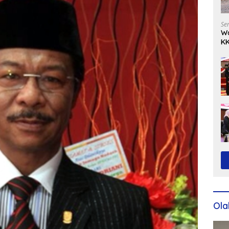
Se
Wa
KK
Ko
Ola