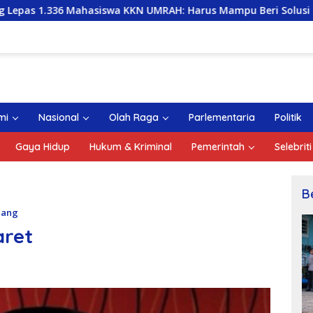
swa KKN UMRAH: Harus Mampu Beri Solusi dan Kontribusi Posit
mi
Nasional
Olah Raga
Parlementaria
Politik
Gaya Hidup
Hukum & Kriminal
Pemerintah
Selebriti
B
nang
aret