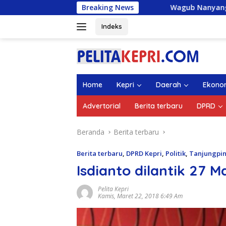
Langsung
Breaking News
Wagub Nanyang Lepas 1.336 Mahasi
ke
konten
Indeks
Home
Kepri
Daerah
Ekono
Advertorial
Berita terbaru
DPRD
Beranda
Berita terbaru
Berita terbaru
,
DPRD Kepri
,
Politik
,
Tanjungpi
Isdianto dilantik 27 M
Pelita Kepri
Kamis, Maret 22, 2018 6:49 Am