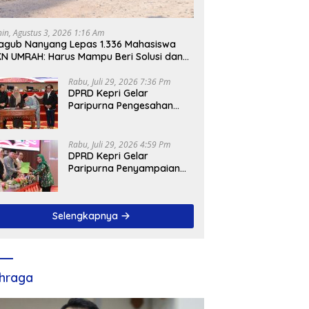
nin, Agustus 3, 2026 1:16 Am
gub Nanyang Lepas 1.336 Mahasiswa
N UMRAH: Harus Mampu Beri Solusi dan
ntribusi Positif bagi Masyarakat
Rabu, Juli 29, 2026 7:36 Pm
DPRD Kepri Gelar
Paripurna Pengesahan
Ranperda
Pertanggungjawaban
APBD 2025, Sejumlah
Rabu, Juli 29, 2026 4:59 Pm
Rekomendasi Strategis
DPRD Kepri Gelar
Disampaikan
Paripurna Penyampaian
Pendapat Akhir Atas
Ranperda LPP APBD 2025
Selengkapnya
hraga