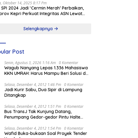
a, Oktober 14, 2025 8:17 Pm
l SPI 2024 Jadi ‘Cermin Merah’ Perbaikan,
rov Kepri Perkuat Integritas ASN Lewat
alisasi
Selengkapnya
ular Post
Senin, Agustus 3, 2026 1:16 Am
0 Komentar
Wagub Nanyang Lepas 1.336 Mahasiswa
KKN UMRAH: Harus Mampu Beri Solusi dan
Kontribusi Positif bagi Masyarakat
Selasa, Desember 4, 2012 1:46 Pm
0 Komentar
Jadi Kurir Sabu, Dua Sipir di Lampung
Ditangkap
Selasa, Desember 4, 2012 1:51 Pm
0 Komentar
Bus TransJ Tak Kunjung Datang,
Penumpang Gedor-gedor Pintu Halte
Harmoni
Selasa, Desember 4, 2012 1:54 Pm
0 Komentar
Wafid Buka-bukaan Soal Proyek Tender