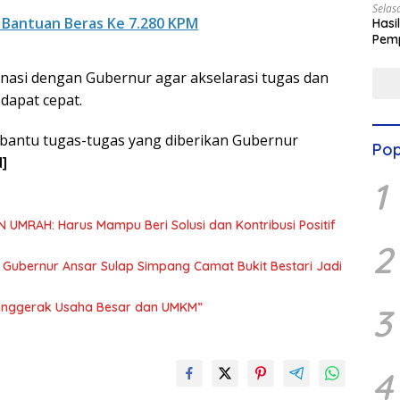
Selas
 Bantuan Beras Ke 7.280 KPM
Hasi
Pemp
Digit
dinasi dengan Gubernur agar akselarasi tugas dan
apat cepat.
antu tugas-tugas yang diberikan Gubernur
Pop
]
1
UMRAH: Harus Mampu Beri Solusi dan Kontribusi Positif
2
, Gubernur Ansar Sulap Simpang Camat Bukit Bestari Jadi
Penggerak Usaha Besar dan UMKM”
3
4