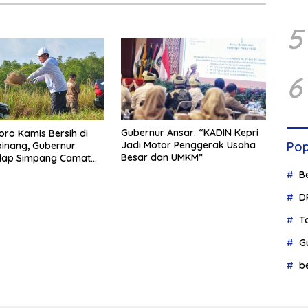
5
6
Gubernur Ansar: “KADIN Kepri
oro Kamis Bersih di
Jadi Motor Penggerak Usaha
Pop
inang, Gubernur
Besar dan UMKM”
ulap Simpang Camat
tari Jadi Rapi
B
D
T
G
b