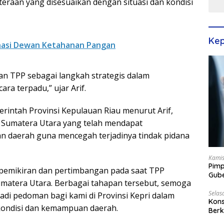
eraan yang disesuaikan dengan situasi dan kondisi
Kep
inasi Dewan Ketahanan Pangan
an TPP sebagai langkah strategis dalam
ra terpadu,” ujar Arif.
rintah Provinsi Kepulauan Riau menurut Arif,
i Sumatera Utara yang telah mendapat
n daerah guna mencegah terjadinya tindak pidana
Kamis
Pimp
 pemikiran dan pertimbangan pada saat TPP
Gube
umatera Utara. Berbagai tahapan tersebut, semoga
Best
Selas
adi pedoman bagi kami di Provinsi Kepri dalam
Kons
ondisi dan kemampuan daerah.
Berk
Terp