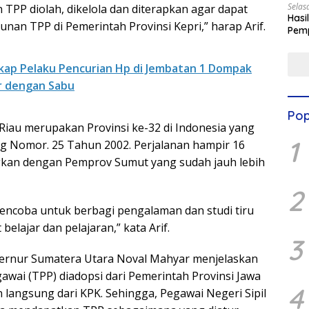
Selas
 TPP diolah, dikelola dan diterapkan agar dapat
Hasi
nan TPP di Pemerintah Provinsi Kepri,” harap Arif.
Pemp
Digit
gkap Pelaku Pencurian Hp di Jembatan 1 Dompak
ar dengan Sabu
Pop
 Riau merupakan Provinsi ke-32 di Indonesia yang
1
 Nomor. 25 Tahun 2002. Perjalanan hampir 16
gkan dengan Pemprov Sumut yang sudah jauh lebih
2
encoba untuk berbagi pengalaman dan studi tiru
elajar dan pelajaran,” kata Arif.
3
ubernur Sumatera Utara Noval Mahyar menjelaskan
ai (TPP) diadopsi dari Pemerintah Provinsi Jawa
4
angsung dari KPK. Sehingga, Pegawai Negeri Sipil