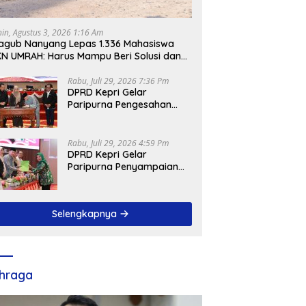
nin, Agustus 3, 2026 1:16 Am
gub Nanyang Lepas 1.336 Mahasiswa
N UMRAH: Harus Mampu Beri Solusi dan
ntribusi Positif bagi Masyarakat
Rabu, Juli 29, 2026 7:36 Pm
DPRD Kepri Gelar
Paripurna Pengesahan
Ranperda
Pertanggungjawaban
APBD 2025, Sejumlah
Rabu, Juli 29, 2026 4:59 Pm
Rekomendasi Strategis
DPRD Kepri Gelar
Disampaikan
Paripurna Penyampaian
Pendapat Akhir Atas
Ranperda LPP APBD 2025
Selengkapnya
hraga