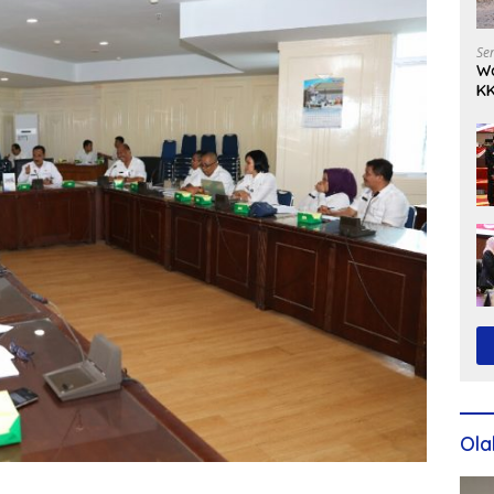
Se
Wa
KK
Ko
Ola