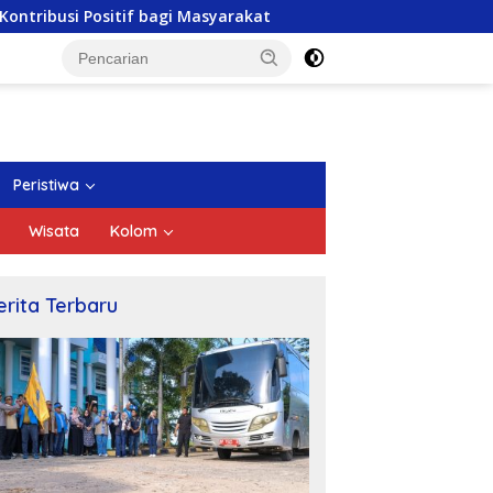
gi Masyarakat
DPRD Kepri Gelar Paripurna Pengesahan
Peristiwa
Wisata
Kolom
erita Terbaru