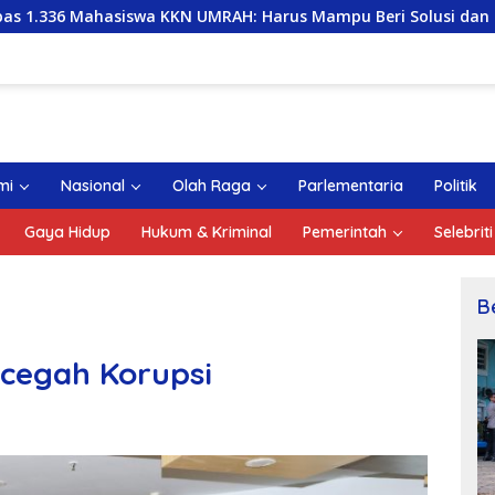
N UMRAH: Harus Mampu Beri Solusi dan Kontribusi Positif ba
mi
Nasional
Olah Raga
Parlementaria
Politik
Gaya Hidup
Hukum & Kriminal
Pemerintah
Selebriti
B
cegah Korupsi