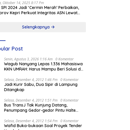
a, Oktober 14, 2025 8:17 Pm
l SPI 2024 Jadi ‘Cermin Merah’ Perbaikan,
rov Kepri Perkuat Integritas ASN Lewat
alisasi
Selengkapnya
ular Post
Senin, Agustus 3, 2026 1:16 Am
0 Komentar
Wagub Nanyang Lepas 1.336 Mahasiswa
KKN UMRAH: Harus Mampu Beri Solusi dan
Kontribusi Positif bagi Masyarakat
Selasa, Desember 4, 2012 1:46 Pm
0 Komentar
Jadi Kurir Sabu, Dua Sipir di Lampung
Ditangkap
Selasa, Desember 4, 2012 1:51 Pm
0 Komentar
Bus TransJ Tak Kunjung Datang,
Penumpang Gedor-gedor Pintu Halte
Harmoni
Selasa, Desember 4, 2012 1:54 Pm
0 Komentar
Wafid Buka-bukaan Soal Proyek Tender