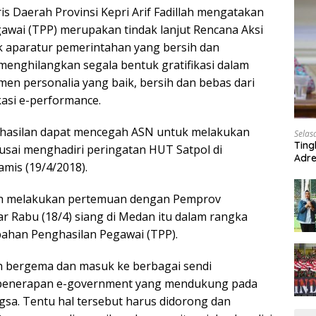
is Daerah Provinsi Kepri Arif Fadillah mengatakan
wai (TPP) merupakan tindak lanjut Rencana Aksi
aparatur pemerintahan yang bersih dan
k menghilangkan segala bentuk gratifikasi dalam
en personalia yang baik, bersih dan bebas dari
asi e-performance.
hasilan dapat mencegah ASN untuk melakukan
Selas
Ting
f usai menghadiri peringatan HUT Satpol di
Adre
mis (19/4/2018).
Roa
lah melakukan pertemuan dengan Pemprov
r Rabu (18/4) siang di Medan itu dalam rangka
han Penghasilan Pegawai (TPP).
ah bergema dan masuk ke berbagai sendi
 penerapan e-government yang mendukung pada
sa. Tentu hal tersebut harus didorong dan