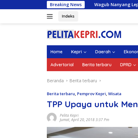
Langsung
Wagub Nanyang Lepas 1.336 Mahasiswa KK
Breaking News
ke
konten
Indeks
Home
Kepri
Daerah
Ekono
Advertorial
Berita terbaru
DPRD
Beranda
Berita terbaru
Berita terbaru
,
Pemprov Kepri
,
Wisata
TPP Upaya untuk Men
Pelita Kepri
Jumat, April 20, 2018 3:37 Pm