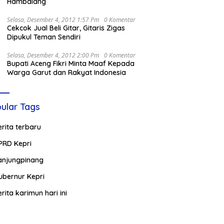
Hambalang
Selasa, Desember 4, 2012 1:57 Pm
0 Komentar
Cekcok Jual Beli Gitar, Gitaris Zigas
Dipukul Teman Sendiri
Selasa, Desember 4, 2012 2:00 Pm
0 Komentar
Bupati Aceng Fikri Minta Maaf Kepada
Warga Garut dan Rakyat Indonesia
ular Tags
erita terbaru
PRD Kepri
anjungpinang
ubernur Kepri
erita karimun hari ini