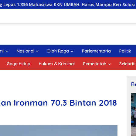
iswa KKN UMRAH: Harus Mampu Beri Solusi dan Kontribusi Pos
mi
Nasional
Olah Raga
Parlementaria
Politik
Gaya Hidup
Hukum & Kriminal
Pemerintah
Selebriti
B
an Ironman 70.3 Bintan 2018