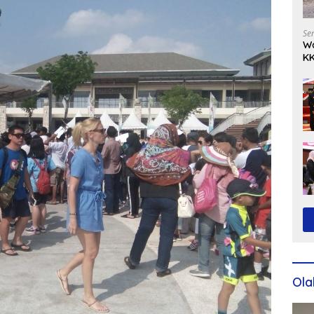
Se
Wa
KK
Ko
Ola