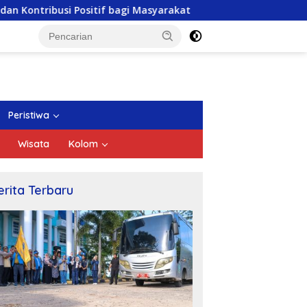
itif bagi Masyarakat
DPRD Kepri Gelar Paripurna Pen
Peristiwa
Wisata
Kolom
erita Terbaru