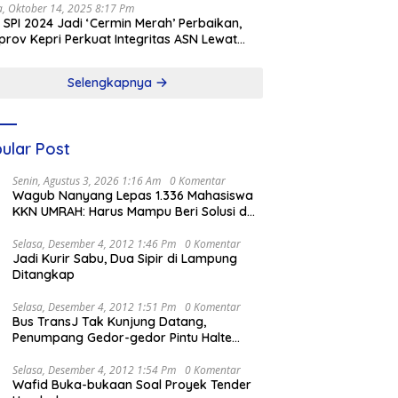
a, Oktober 14, 2025 8:17 Pm
l SPI 2024 Jadi ‘Cermin Merah’ Perbaikan,
rov Kepri Perkuat Integritas ASN Lewat
alisasi
Selengkapnya
ular Post
Senin, Agustus 3, 2026 1:16 Am
0 Komentar
Wagub Nanyang Lepas 1.336 Mahasiswa
KKN UMRAH: Harus Mampu Beri Solusi dan
Kontribusi Positif bagi Masyarakat
Selasa, Desember 4, 2012 1:46 Pm
0 Komentar
Jadi Kurir Sabu, Dua Sipir di Lampung
Ditangkap
Selasa, Desember 4, 2012 1:51 Pm
0 Komentar
Bus TransJ Tak Kunjung Datang,
Penumpang Gedor-gedor Pintu Halte
Harmoni
Selasa, Desember 4, 2012 1:54 Pm
0 Komentar
Wafid Buka-bukaan Soal Proyek Tender