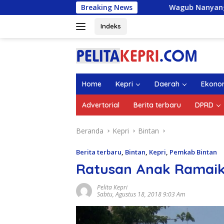
Langsung
Breaking News
Wagub Nanyang Lepas 1.336 Mahas
ke
konten
Indeks
Home
Kepri
Daerah
Ekono
Advertorial
Berita terbaru
DPRD
Beranda
Kepri
Bintan
Berita terbaru
,
Bintan
,
Kepri
,
Pemkab Bintan
Ratusan Anak Ramaik
Pelita Kepri
Sabtu, Agustus 18, 2018 9:03 Am