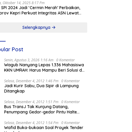
a, Oktober 14, 2025 8:17 Pm
l SPI 2024 Jadi ‘Cermin Merah’ Perbaikan,
rov Kepri Perkuat Integritas ASN Lewat
alisasi
Selengkapnya
ular Post
Senin, Agustus 3, 2026 1:16 Am
0 Komentar
Wagub Nanyang Lepas 1.336 Mahasiswa
KKN UMRAH: Harus Mampu Beri Solusi dan
Kontribusi Positif bagi Masyarakat
Selasa, Desember 4, 2012 1:46 Pm
0 Komentar
Jadi Kurir Sabu, Dua Sipir di Lampung
Ditangkap
Selasa, Desember 4, 2012 1:51 Pm
0 Komentar
Bus TransJ Tak Kunjung Datang,
Penumpang Gedor-gedor Pintu Halte
Harmoni
Selasa, Desember 4, 2012 1:54 Pm
0 Komentar
Wafid Buka-bukaan Soal Proyek Tender