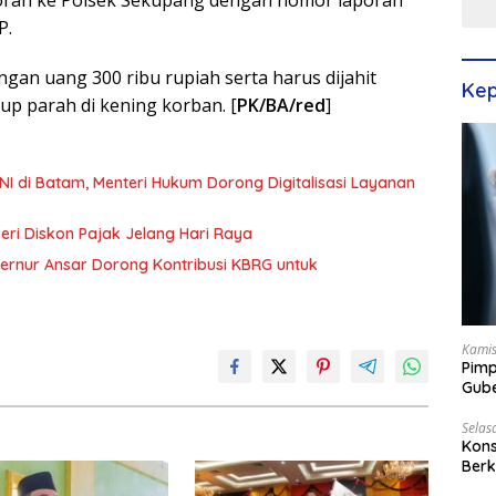
P.
ngan uang 300 ribu rupiah serta harus dijahit
Kep
p parah di kening korban. [
PK/BA/red
]
NI di Batam, Menteri Hukum Dorong Digitalisasi Layanan
eri Diskon Pajak Jelang Hari Raya
bernur Ansar Dorong Kontribusi KBRG untuk
Kamis
Pimp
Gube
Best
Selas
Kons
Berk
Terp