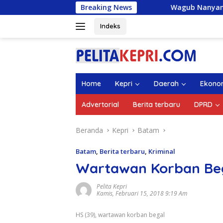
Langsung
Breaking News
Wagub Nanyang Lepas 1.336 M
ke
konten
Indeks
Home
Kepri
Daerah
Ekono
Advertorial
Berita terbaru
DPRD
Beranda
Kepri
Batam
Batam
,
Berita terbaru
,
Kriminal
Wartawan Korban Beg
Pelita Kepri
Kamis, Februari 15, 2018 9:19 Am
HS (39), wartawan korban begal