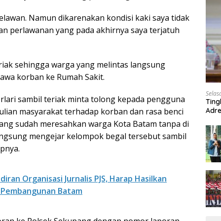
elawan. Namun dikarenakan kondisi kaki saya tidak
an perlawanan yang pada akhirnya saya terjatuh
iak sehingga warga yang melintas langsung
wa korban ke Rumah Sakit.
Selas
rlari sambil teriak minta tolong kepada pengguna
Ting
Adre
dulian masyarakat terhadap korban dan rasa benci
Roa
yang sudah meresahkan warga Kota Batam tanpa di
ngsung mengejar kelompok begal tersebut sambil
pnya.
ran Organisasi Jurnalis PJS, Harap Hasilkan
tuk Pembangunan Batam
oran ke Polsek Sekupang dengan nomor laporan