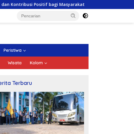
Positif bagi Masyarakat
DPRD Kepri Gelar Paripurna 
Peristiwa
Wisata
Kolom
erita Terbaru