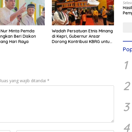
Selas
Hasi
Pemp
Digit
n Nur Minta Pemda
Wadah Persatuan Etnis Minang
ngkan Beri Diskon
di Kepri, Gubernur Ansar
lang Hari Raya
Dorong Kontribusi KBRG untuk
Kemajemukan Daerah
Pop
1
Ruas yang wajib ditandai
*
2
3
4