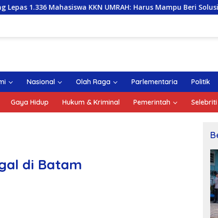
ahasiswa KKN UMRAH: Harus Mampu Beri Solusi dan Kontribusi 
mi
Nasional
Olah Raga
Parlementaria
Politik
Gaya Hidup
Hukum & Kriminal
Pemerintah
Selebriti
B
al di Batam