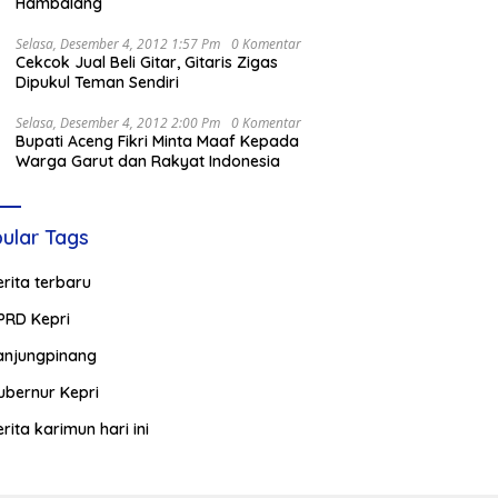
Hambalang
Selasa, Desember 4, 2012 1:57 Pm
0 Komentar
Cekcok Jual Beli Gitar, Gitaris Zigas
Dipukul Teman Sendiri
Selasa, Desember 4, 2012 2:00 Pm
0 Komentar
Bupati Aceng Fikri Minta Maaf Kepada
Warga Garut dan Rakyat Indonesia
ular Tags
erita terbaru
PRD Kepri
anjungpinang
ubernur Kepri
erita karimun hari ini