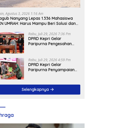
nin, Agustus 3, 2026 1:16 Am
gub Nanyang Lepas 1.336 Mahasiswa
N UMRAH: Harus Mampu Beri Solusi dan
ntribusi Positif bagi Masyarakat
Rabu, Juli 29, 2026 7:36 Pm
DPRD Kepri Gelar
Paripurna Pengesahan
Ranperda
Pertanggungjawaban
APBD 2025, Sejumlah
Rabu, Juli 29, 2026 4:59 Pm
Rekomendasi Strategis
DPRD Kepri Gelar
Disampaikan
Paripurna Penyampaian
Pendapat Akhir Atas
Ranperda LPP APBD 2025
Selengkapnya
hraga