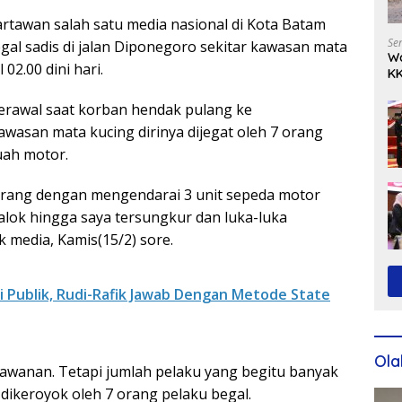
rtawan salah satu media nasional di Kota Batam
Se
gal sadis di jalan Diponegoro sekitar kawasan mata
Wa
02.00 dini hari.
KK
Ko
erawal saat korban hendak pulang ke
Kawasan mata kucing dirinya dijegat oleh 7 orang
uah motor.
 orang dengan mengendarai 3 unit sepeda motor
ok hingga saya tersungkur dan luka-luka
 media, Kamis(15/2) sore.
i Publik, Rudi-Rafik Jawab Dengan Metode State
Ola
lawanan. Tetapi jumlah pelaku yang begitu banyak
 dikeroyok oleh 7 orang pelaku begal.